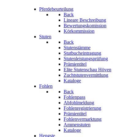
Pferdebeurteilung
Back
Lineare Beschreibung
Bewertungskomission
Körkommission
Stuten
Back
Stutenstämme
Stutbucheintragung
Stutenleistungsprüfung
Prämientitel
Elite Stutenschau Höven
Zuchtstutenvermittlung
Kataloge
Fohlen
Back
Fohlenpass
Abfohlmeldung
Fohlenregistrierung
Prämientitel
Fohlenvermarktung
Ammenstuten
Kataloge
Hengste