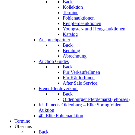
Back
Kollektion
Termine
Fohlenauktionen
Reitpferdeauktionen
Youngster- und Hengstauktionen
Katalog
Ansprechpartner
Back
Beratung
Abrechnung
Auction Guides
Back
Für VerkäuferInnen
Für KäuferInnen
After Sale Service
Freier Pferdeverkauf
Back
Oldenburger Pferdemarkt (ehorses)
KUP meets Oldenburg – Elite Springfohlen
Auktion
40. Elite Fohlenauktion
Termine
Über uns
Back