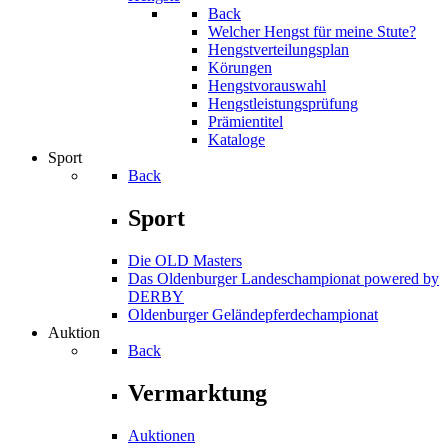
Back
Welcher Hengst für meine Stute?
Hengstverteilungsplan
Körungen
Hengstvorauswahl
Hengstleistungsprüfung
Prämientitel
Kataloge
Sport
Back
Sport
Die OLD Masters
Das Oldenburger Landeschampionat powered by
DERBY
Oldenburger Geländepferde­championat
Auktion
Back
Vermarktung
Auktionen