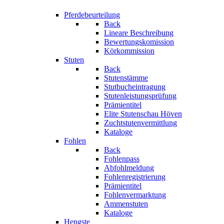
Pferdebeurteilung
Back
Lineare Beschreibung
Bewertungskomission
Körkommission
Stuten
Back
Stutenstämme
Stutbucheintragung
Stutenleistungsprüfung
Prämientitel
Elite Stutenschau Höven
Zuchtstutenvermittlung
Kataloge
Fohlen
Back
Fohlenpass
Abfohlmeldung
Fohlenregistrierung
Prämientitel
Fohlenvermarktung
Ammenstuten
Kataloge
Hengste