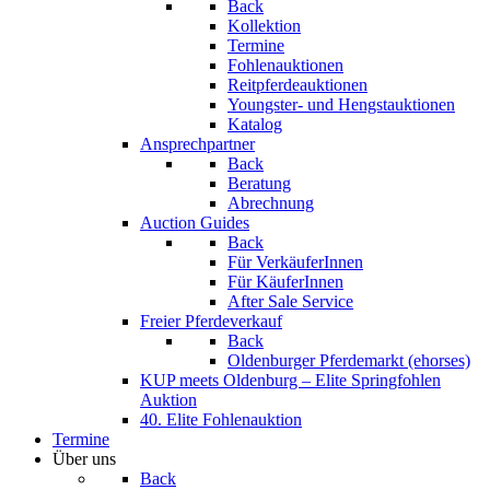
Back
Kollektion
Termine
Fohlenauktionen
Reitpferdeauktionen
Youngster- und Hengstauktionen
Katalog
Ansprechpartner
Back
Beratung
Abrechnung
Auction Guides
Back
Für VerkäuferInnen
Für KäuferInnen
After Sale Service
Freier Pferdeverkauf
Back
Oldenburger Pferdemarkt (ehorses)
KUP meets Oldenburg – Elite Springfohlen
Auktion
40. Elite Fohlenauktion
Termine
Über uns
Back