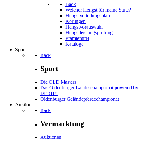
Back
Welcher Hengst für meine Stute?
Hengstverteilungsplan
Körungen
Hengstvorauswahl
Hengstleistungsprüfung
Prämientitel
Kataloge
Sport
Back
Sport
Die OLD Masters
Das Oldenburger Landeschampionat powered by
DERBY
Oldenburger Geländepferde­championat
Auktion
Back
Vermarktung
Auktionen