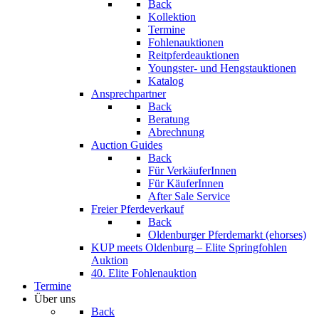
Back
Kollektion
Termine
Fohlenauktionen
Reitpferdeauktionen
Youngster- und Hengstauktionen
Katalog
Ansprechpartner
Back
Beratung
Abrechnung
Auction Guides
Back
Für VerkäuferInnen
Für KäuferInnen
After Sale Service
Freier Pferdeverkauf
Back
Oldenburger Pferdemarkt (ehorses)
KUP meets Oldenburg – Elite Springfohlen
Auktion
40. Elite Fohlenauktion
Termine
Über uns
Back