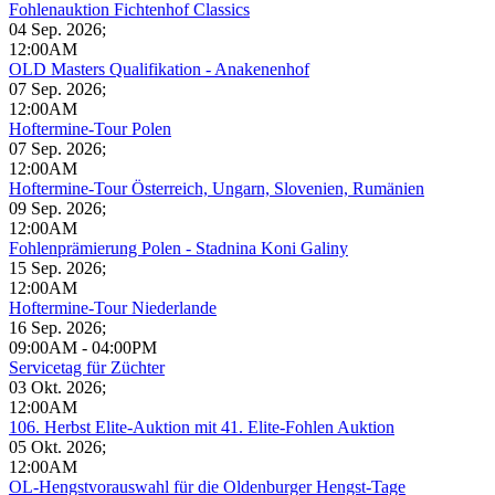
Fohlenauktion Fichtenhof Classics
04 Sep. 2026
;
12:00AM
OLD Masters Qualifikation - Anakenenhof
07 Sep. 2026
;
12:00AM
Hoftermine-Tour Polen
07 Sep. 2026
;
12:00AM
Hoftermine-Tour Österreich, Ungarn, Slovenien, Rumänien
09 Sep. 2026
;
12:00AM
Fohlenprämierung Polen - Stadnina Koni Galiny
15 Sep. 2026
;
12:00AM
Hoftermine-Tour Niederlande
16 Sep. 2026
;
09:00AM
-
04:00PM
Servicetag für Züchter
03 Okt. 2026
;
12:00AM
106. Herbst Elite-Auktion mit 41. Elite-Fohlen Auktion
05 Okt. 2026
;
12:00AM
OL-Hengstvorauswahl für die Oldenburger Hengst-Tage