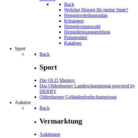
Back
Welcher Hengst für meine Stute?
Hengstverteilungsplan
Körungen
Hengstvorauswahl
Hengstleistungsprüfung
Prämientitel
Kataloge
Sport
Back
Sport
Die OLD Masters
Das Oldenburger Landeschampionat powered by
DERBY
Oldenburger Geländepferde­championat
Auktion
Back
Vermarktung
Auktionen