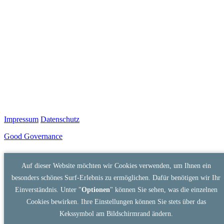
Impressum
Datenschutz
Good Governance
Auf dieser Website möchten wir Cookies verwenden, um Ihnen ein
besonders schönes Surf-Erlebnis zu ermöglichen. Dafür benötigen wir Ihr
Einverständnis. Unter "
Optionen
" können Sie sehen, was die einzelnen
Cookies bewirken. Ihre Einstellungen können Sie stets über das
Kekssymbol am Bildschirmrand ändern.