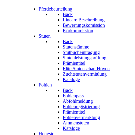
Pferdebeurteilung
Back
Lineare Beschreibung
Bewertungskomission
Körkommission
Stuten
Back
Stutenstämme
Stutbucheintragung
Stutenleistungsprüfung
Prämientitel
Elite Stutenschau Höven
Zuchtstutenvermittlung
Kataloge
Fohlen
Back
Fohlenpass
Abfohlmeldung
Fohlenregistrierung
Prämientitel
Fohlenvermarktung
Ammenstuten
Kataloge
Hengste