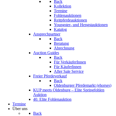
Back
Kollektion
Termine
Fohlenauktionen
Reitpferdeauktionen
Youngster- und Hengstauktionen
Katalog
Ansprechpartner
Back
Beratung
Abrechnung
Auction Guides
Back
Für VerkäuferInnen
Für KäuferInnen
After Sale Service
Freier Pferdeverkauf
Back
Oldenburger Pferdemarkt (ehorses)
KUP meets Oldenburg – Elite Springfohlen
Auktion
40. Elite Fohlenauktion
Termine
Über uns
Back