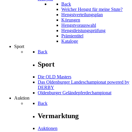
Back
Welcher Hengst für meine Stute?
Hengstverteilungsplan
Körungen
Hengstvorauswahl
Hengstleistungsprüfung
Prämientitel
Kataloge
Sport
Back
Sport
Die OLD Masters
Das Oldenburger Landeschampionat powered by
DERBY
Oldenburger Geländepferde­championat
Auktion
Back
Vermarktung
Auktionen