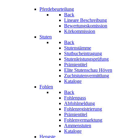
Pferdebeurteilung
Back
Lineare Beschreibung
Bewertungskomission
Körkommission
Stuten
Back
Stutenstämme
Stutbucheintragung
Stutenleistungsprüfung
Prämientitel
Elite Stutenschau Höven
Zuchtstutenvermittlung
Kataloge
Fohlen
Back
Fohlenpass
Abfohlmeldung
Fohlenregistrierung
Prämientitel
Fohlenvermarktung
Ammenstuten
Kataloge
Hengste