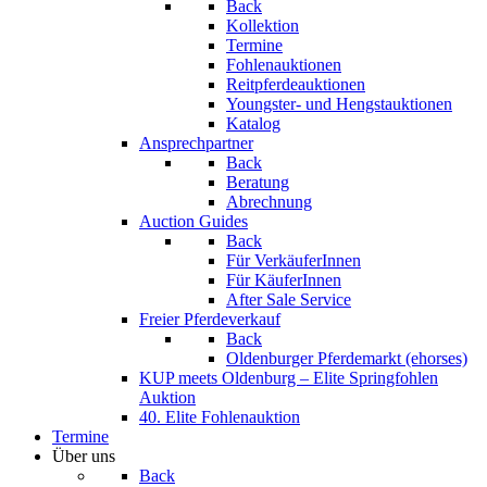
Back
Kollektion
Termine
Fohlenauktionen
Reitpferdeauktionen
Youngster- und Hengstauktionen
Katalog
Ansprechpartner
Back
Beratung
Abrechnung
Auction Guides
Back
Für VerkäuferInnen
Für KäuferInnen
After Sale Service
Freier Pferdeverkauf
Back
Oldenburger Pferdemarkt (ehorses)
KUP meets Oldenburg – Elite Springfohlen
Auktion
40. Elite Fohlenauktion
Termine
Über uns
Back