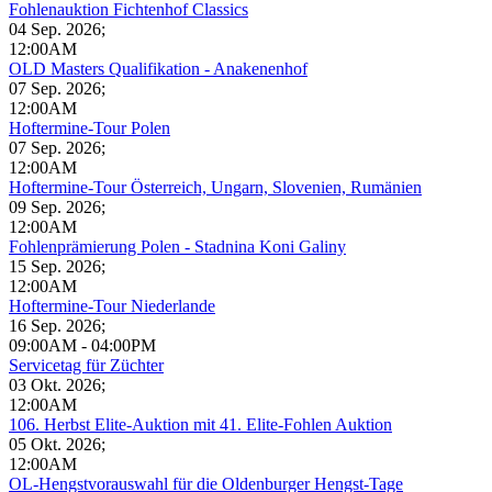
Fohlenauktion Fichtenhof Classics
04 Sep. 2026
;
12:00AM
OLD Masters Qualifikation - Anakenenhof
07 Sep. 2026
;
12:00AM
Hoftermine-Tour Polen
07 Sep. 2026
;
12:00AM
Hoftermine-Tour Österreich, Ungarn, Slovenien, Rumänien
09 Sep. 2026
;
12:00AM
Fohlenprämierung Polen - Stadnina Koni Galiny
15 Sep. 2026
;
12:00AM
Hoftermine-Tour Niederlande
16 Sep. 2026
;
09:00AM
-
04:00PM
Servicetag für Züchter
03 Okt. 2026
;
12:00AM
106. Herbst Elite-Auktion mit 41. Elite-Fohlen Auktion
05 Okt. 2026
;
12:00AM
OL-Hengstvorauswahl für die Oldenburger Hengst-Tage