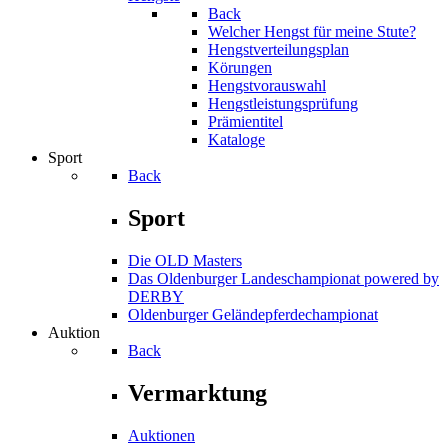
Back
Welcher Hengst für meine Stute?
Hengstverteilungsplan
Körungen
Hengstvorauswahl
Hengstleistungsprüfung
Prämientitel
Kataloge
Sport
Back
Sport
Die OLD Masters
Das Oldenburger Landeschampionat powered by
DERBY
Oldenburger Geländepferde­championat
Auktion
Back
Vermarktung
Auktionen