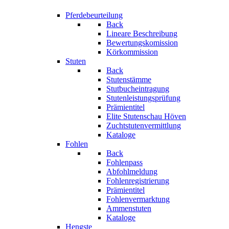
Pferdebeurteilung
Back
Lineare Beschreibung
Bewertungskomission
Körkommission
Stuten
Back
Stutenstämme
Stutbucheintragung
Stutenleistungsprüfung
Prämientitel
Elite Stutenschau Höven
Zuchtstutenvermittlung
Kataloge
Fohlen
Back
Fohlenpass
Abfohlmeldung
Fohlenregistrierung
Prämientitel
Fohlenvermarktung
Ammenstuten
Kataloge
Hengste