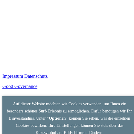
Impressum
Datenschutz
Good Governance
Auf dieser Website möchten wir Cookies verwenden, um Ihnen ein
besonders schönes Surf-Erlebnis zu ermöglichen. Dafür benötigen wir Ihr
Einverständnis. Unter "
Optionen
" können Sie sehen, was die einzelnen
Cookies bewirken. Ihre Einstellungen können Sie stets über das
Kekssymbol am Bildschirmrand ändern.