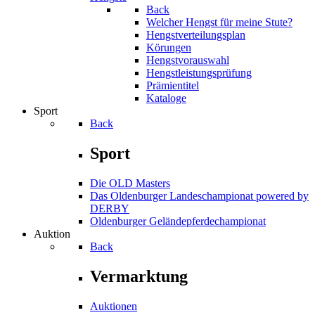
Back
Welcher Hengst für meine Stute?
Hengstverteilungsplan
Körungen
Hengstvorauswahl
Hengstleistungsprüfung
Prämientitel
Kataloge
Sport
Back
Sport
Die OLD Masters
Das Oldenburger Landeschampionat powered by
DERBY
Oldenburger Geländepferde­championat
Auktion
Back
Vermarktung
Auktionen