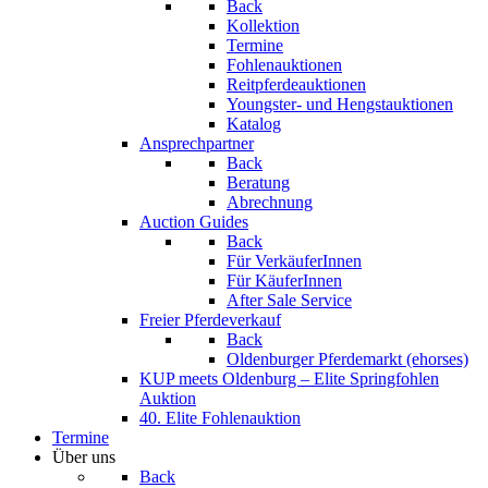
Back
Kollektion
Termine
Fohlenauktionen
Reitpferdeauktionen
Youngster- und Hengstauktionen
Katalog
Ansprechpartner
Back
Beratung
Abrechnung
Auction Guides
Back
Für VerkäuferInnen
Für KäuferInnen
After Sale Service
Freier Pferdeverkauf
Back
Oldenburger Pferdemarkt (ehorses)
KUP meets Oldenburg – Elite Springfohlen
Auktion
40. Elite Fohlenauktion
Termine
Über uns
Back