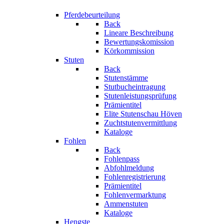
Pferdebeurteilung
Back
Lineare Beschreibung
Bewertungskomission
Körkommission
Stuten
Back
Stutenstämme
Stutbucheintragung
Stutenleistungsprüfung
Prämientitel
Elite Stutenschau Höven
Zuchtstutenvermittlung
Kataloge
Fohlen
Back
Fohlenpass
Abfohlmeldung
Fohlenregistrierung
Prämientitel
Fohlenvermarktung
Ammenstuten
Kataloge
Hengste