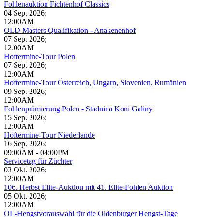
Fohlenauktion Fichtenhof Classics
04 Sep. 2026
;
12:00AM
OLD Masters Qualifikation - Anakenenhof
07 Sep. 2026
;
12:00AM
Hoftermine-Tour Polen
07 Sep. 2026
;
12:00AM
Hoftermine-Tour Österreich, Ungarn, Slovenien, Rumänien
09 Sep. 2026
;
12:00AM
Fohlenprämierung Polen - Stadnina Koni Galiny
15 Sep. 2026
;
12:00AM
Hoftermine-Tour Niederlande
16 Sep. 2026
;
09:00AM
-
04:00PM
Servicetag für Züchter
03 Okt. 2026
;
12:00AM
106. Herbst Elite-Auktion mit 41. Elite-Fohlen Auktion
05 Okt. 2026
;
12:00AM
OL-Hengstvorauswahl für die Oldenburger Hengst-Tage