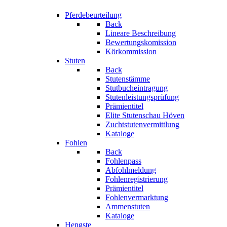
Pferdebeurteilung
Back
Lineare Beschreibung
Bewertungskomission
Körkommission
Stuten
Back
Stutenstämme
Stutbucheintragung
Stutenleistungsprüfung
Prämientitel
Elite Stutenschau Höven
Zuchtstutenvermittlung
Kataloge
Fohlen
Back
Fohlenpass
Abfohlmeldung
Fohlenregistrierung
Prämientitel
Fohlenvermarktung
Ammenstuten
Kataloge
Hengste