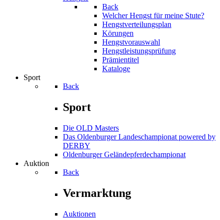
Back
Welcher Hengst für meine Stute?
Hengstverteilungsplan
Körungen
Hengstvorauswahl
Hengstleistungsprüfung
Prämientitel
Kataloge
Sport
Back
Sport
Die OLD Masters
Das Oldenburger Landeschampionat powered by
DERBY
Oldenburger Geländepferde­championat
Auktion
Back
Vermarktung
Auktionen