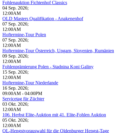
Fohlenauktion Fichtenhof Classics
04 Sep. 2026
;
12:00AM
OLD Masters Qualifikation - Anakenenhof
07 Sep. 2026
;
12:00AM
Hoftermine-Tour Polen
07 Sep. 2026
;
12:00AM
Hoftermine-Tour Österreich, Ungarn, Slovenien, Rumänien
09 Sep. 2026
;
12:00AM
Fohlenprämierung Polen - Stadnina Koni Galiny
15 Sep. 2026
;
12:00AM
Hoftermine-Tour Niederlande
16 Sep. 2026
;
09:00AM
-
04:00PM
Servicetag für Züchter
03 Okt. 2026
;
12:00AM
106. Herbst Elite-Auktion mit 41. Elite-Fohlen Auktion
05 Okt. 2026
;
12:00AM
OL-Hengstvorauswahl für die Oldenburger Hengst-Tage