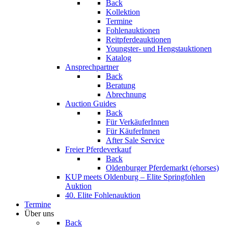
Back
Kollektion
Termine
Fohlenauktionen
Reitpferdeauktionen
Youngster- und Hengstauktionen
Katalog
Ansprechpartner
Back
Beratung
Abrechnung
Auction Guides
Back
Für VerkäuferInnen
Für KäuferInnen
After Sale Service
Freier Pferdeverkauf
Back
Oldenburger Pferdemarkt (ehorses)
KUP meets Oldenburg – Elite Springfohlen
Auktion
40. Elite Fohlenauktion
Termine
Über uns
Back