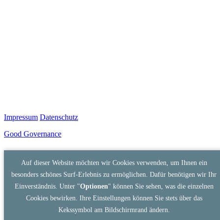
Impressum
Datenschutz
Good Governance
Auf dieser Website möchten wir Cookies verwenden, um Ihnen ein
besonders schönes Surf-Erlebnis zu ermöglichen. Dafür benötigen wir Ihr
Einverständnis. Unter "
Optionen
" können Sie sehen, was die einzelnen
Cookies bewirken. Ihre Einstellungen können Sie stets über das
Kekssymbol am Bildschirmrand ändern.