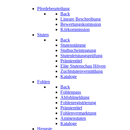
Pferdebeurteilung
Back
Lineare Beschreibung
Bewertungskomission
Körkommission
Stuten
Back
Stutenstämme
Stutbucheintragung
Stutenleistungsprüfung
Prämientitel
Elite Stutenschau Höven
Zuchtstutenvermittlung
Kataloge
Fohlen
Back
Fohlenpass
Abfohlmeldung
Fohlenregistrierung
Prämientitel
Fohlenvermarktung
Ammenstuten
Kataloge
Hengste