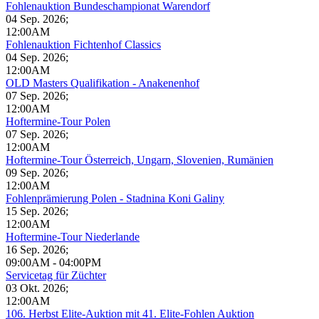
Fohlenauktion Bundeschampionat Warendorf
04 Sep. 2026
;
12:00AM
Fohlenauktion Fichtenhof Classics
04 Sep. 2026
;
12:00AM
OLD Masters Qualifikation - Anakenenhof
07 Sep. 2026
;
12:00AM
Hoftermine-Tour Polen
07 Sep. 2026
;
12:00AM
Hoftermine-Tour Österreich, Ungarn, Slovenien, Rumänien
09 Sep. 2026
;
12:00AM
Fohlenprämierung Polen - Stadnina Koni Galiny
15 Sep. 2026
;
12:00AM
Hoftermine-Tour Niederlande
16 Sep. 2026
;
09:00AM
-
04:00PM
Servicetag für Züchter
03 Okt. 2026
;
12:00AM
106. Herbst Elite-Auktion mit 41. Elite-Fohlen Auktion