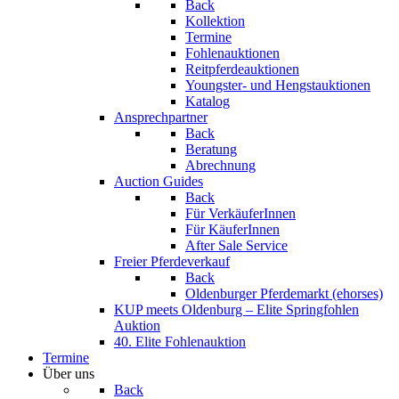
Back
Kollektion
Termine
Fohlenauktionen
Reitpferdeauktionen
Youngster- und Hengstauktionen
Katalog
Ansprechpartner
Back
Beratung
Abrechnung
Auction Guides
Back
Für VerkäuferInnen
Für KäuferInnen
After Sale Service
Freier Pferdeverkauf
Back
Oldenburger Pferdemarkt (ehorses)
KUP meets Oldenburg – Elite Springfohlen
Auktion
40. Elite Fohlenauktion
Termine
Über uns
Back