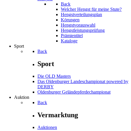
Back
Welcher Hengst für meine Stute?
Hengstverteilungsplan
Körungen
Hengstvorauswahl
Hengstleistungsprüfung
Prämientitel
Kataloge
Sport
Back
Sport
Die OLD Masters
Das Oldenburger Landeschampionat powered by
DERBY
Oldenburger Geländepferde­championat
Auktion
Back
Vermarktung
Auktionen