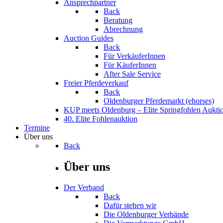
Ansprechpartner
Back
Beratung
Abrechnung
Auction Guides
Back
Für VerkäuferInnen
Für KäuferInnen
After Sale Service
Freier Pferdeverkauf
Back
Oldenburger Pferdemarkt (ehorses)
KUP meets Oldenburg – Elite Springfohlen Aukti
40. Elite Fohlenauktion
Termine
Über uns
Back
Über uns
Der Verband
Back
Dafür stehen wir
Die Oldenburger Verbände