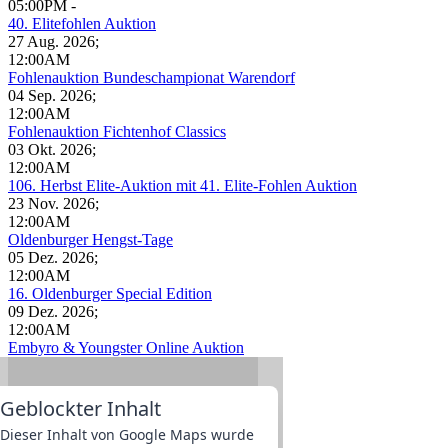
05:00PM
-
40. Elitefohlen Auktion
27 Aug. 2026
;
12:00AM
Fohlenauktion Bundeschampionat Warendorf
04 Sep. 2026
;
12:00AM
Fohlenauktion Fichtenhof Classics
03 Okt. 2026
;
12:00AM
106. Herbst Elite-Auktion mit 41. Elite-Fohlen Auktion
23 Nov. 2026
;
12:00AM
Oldenburger Hengst-Tage
05 Dez. 2026
;
12:00AM
16. Oldenburger Special Edition
09 Dez. 2026
;
12:00AM
Embyro & Youngster Online Auktion