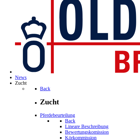
News
Zucht
Back
Zucht
Pferdebeurteilung
Back
Lineare Beschreibung
Bewertungskomission
Körkommission