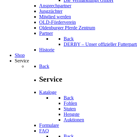
Die Vermarktungs GmbH
Ansprechpartner
Jungzüchter
Mitglied werden
OLD-Förderverein
Oldenburger Pferde Zentrum
Partner
Back
DERBY – Unser offizieller Futterpart
Historie
Shop
Service
Back
Service
Kataloge
Back
Fohlen
Stuten
Hengste
Auktionen
Formulare
FAQ
Back