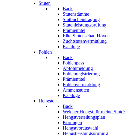
Stuten
Back
Stutenstämme
Stutbucheintragung
Stutenleistungsprüfung
Prämientitel
Elite Stutenschau Höven
Zuchtstutenvermittlung
Kataloge
Fohlen
Back
Fohlenpass
Abfohlmeldung
Fohlenregistrierung
Prämientitel
Fohlenvermarktung
Ammenstuten
Kataloge
Hengste
Back
Welcher Hengst für meine Stute?
Hengstverteilungsplan
Körungen
Hengstvorauswahl
Hengstleistungsprüfung