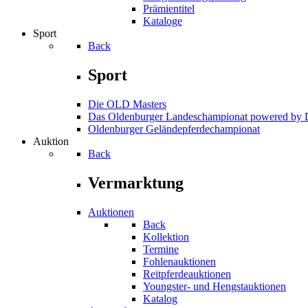
Prämientitel
Kataloge
Sport
Back
Sport
Die OLD Masters
Das Oldenburger Landeschampionat powered b
Oldenburger Geländepferde­championat
Auktion
Back
Vermarktung
Auktionen
Back
Kollektion
Termine
Fohlenauktionen
Reitpferdeauktionen
Youngster- und Hengstauktionen
Katalog