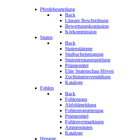
Pferdebeurteilung
Back
Lineare Beschreibung
Bewertungskomission
Körkommission
Stuten
Back
Stutenstämme
Stutbucheintragung
Stutenleistungsprüfung
Prämientitel
Elite Stutenschau Höven
Zuchtstutenvermittlung
Kataloge
Fohlen
Back
Fohlenpass
Abfohlmeldung
Fohlenregistrierung
Prämientitel
Fohlenvermarktung
Ammenstuten
Kataloge
Hengste