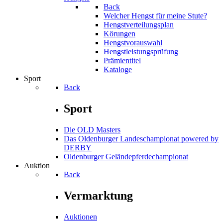
Back
Welcher Hengst für meine Stute?
Hengstverteilungsplan
Körungen
Hengstvorauswahl
Hengstleistungsprüfung
Prämientitel
Kataloge
Sport
Back
Sport
Die OLD Masters
Das Oldenburger Landeschampionat powered by
DERBY
Oldenburger Geländepferde­championat
Auktion
Back
Vermarktung
Auktionen