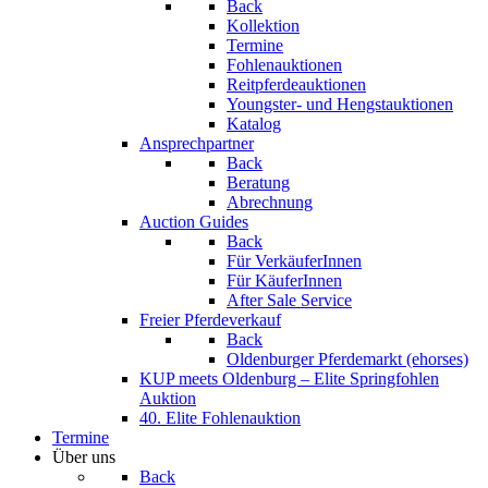
Back
Kollektion
Termine
Fohlenauktionen
Reitpferdeauktionen
Youngster- und Hengstauktionen
Katalog
Ansprechpartner
Back
Beratung
Abrechnung
Auction Guides
Back
Für VerkäuferInnen
Für KäuferInnen
After Sale Service
Freier Pferdeverkauf
Back
Oldenburger Pferdemarkt (ehorses)
KUP meets Oldenburg – Elite Springfohlen
Auktion
40. Elite Fohlenauktion
Termine
Über uns
Back