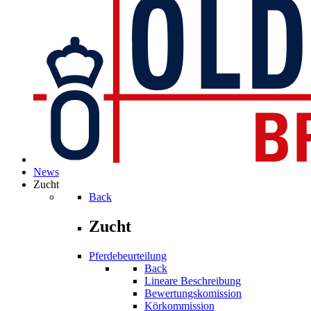
News
Zucht
Back
Zucht
Pferdebeurteilung
Back
Lineare Beschreibung
Bewertungskomission
Körkommission