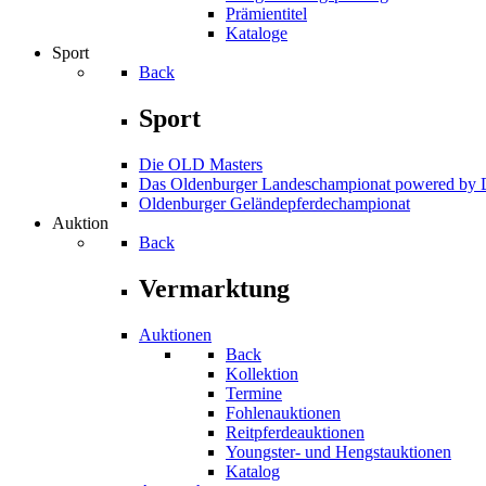
Prämientitel
Kataloge
Sport
Back
Sport
Die OLD Masters
Das Oldenburger Landeschampionat powered b
Oldenburger Geländepferde­championat
Auktion
Back
Vermarktung
Auktionen
Back
Kollektion
Termine
Fohlenauktionen
Reitpferdeauktionen
Youngster- und Hengstauktionen
Katalog