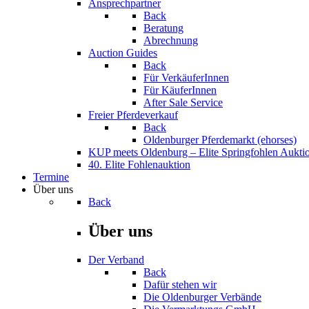
Ansprechpartner
Back
Beratung
Abrechnung
Auction Guides
Back
Für VerkäuferInnen
Für KäuferInnen
After Sale Service
Freier Pferdeverkauf
Back
Oldenburger Pferdemarkt (ehorses)
KUP meets Oldenburg – Elite Springfohlen Aukti
40. Elite Fohlenauktion
Termine
Über uns
Back
Über uns
Der Verband
Back
Dafür stehen wir
Die Oldenburger Verbände