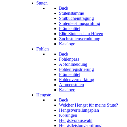
Stuten
Back
Stutenstämme
Stutbucheintragung
Stutenleistungsprüfung
Prämientitel
Elite Stutenschau Höven
Zuchtstutenvermittlung
Kataloge
Fohlen
Back
Fohlenpass
Abfohlmeldung
Fohlenregistrierung
Prämientitel
Fohlenvermarktung
Ammenstuten
Kataloge
Hengste
Back
Welcher Hengst für meine Stute?
Hengstverteilungsplan
Körungen
Hengstvorauswahl
Hengstleistungsprüfung