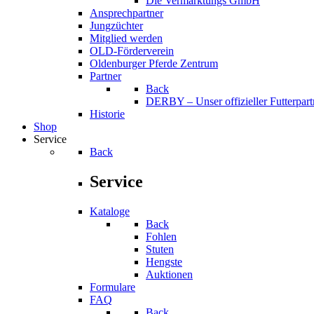
Die Vermarktungs GmbH
Ansprechpartner
Jungzüchter
Mitglied werden
OLD-Förderverein
Oldenburger Pferde Zentrum
Partner
Back
DERBY – Unser offizieller Futterpart
Historie
Shop
Service
Back
Service
Kataloge
Back
Fohlen
Stuten
Hengste
Auktionen
Formulare
FAQ
Back