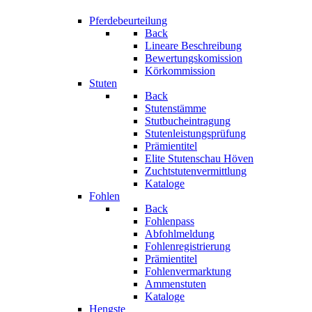
Pferdebeurteilung
Back
Lineare Beschreibung
Bewertungskomission
Körkommission
Stuten
Back
Stutenstämme
Stutbucheintragung
Stutenleistungsprüfung
Prämientitel
Elite Stutenschau Höven
Zuchtstutenvermittlung
Kataloge
Fohlen
Back
Fohlenpass
Abfohlmeldung
Fohlenregistrierung
Prämientitel
Fohlenvermarktung
Ammenstuten
Kataloge
Hengste