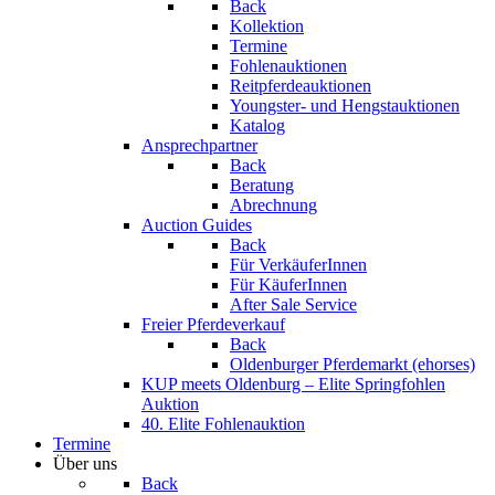
Back
Kollektion
Termine
Fohlenauktionen
Reitpferdeauktionen
Youngster- und Hengstauktionen
Katalog
Ansprechpartner
Back
Beratung
Abrechnung
Auction Guides
Back
Für VerkäuferInnen
Für KäuferInnen
After Sale Service
Freier Pferdeverkauf
Back
Oldenburger Pferdemarkt (ehorses)
KUP meets Oldenburg – Elite Springfohlen
Auktion
40. Elite Fohlenauktion
Termine
Über uns
Back