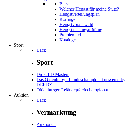
Back
Welcher Hengst für meine Stute?
Hengstverteilungsplan
Körungen
Hengstvorauswahl
Hengstleistungsprüfung
Prämientitel
Kataloge
Sport
Back
Sport
Die OLD Masters
Das Oldenburger Landeschampionat powered by
DERBY
Oldenburger Geländepferde­championat
Auktion
Back
Vermarktung
Auktionen