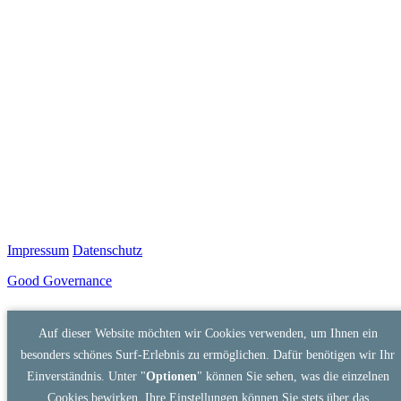
Impressum
Datenschutz
Good Governance
Auf dieser Website möchten wir Cookies verwenden, um Ihnen ein
besonders schönes Surf-Erlebnis zu ermöglichen. Dafür benötigen wir Ihr
Einverständnis. Unter "
Optionen
" können Sie sehen, was die einzelnen
Cookies bewirken. Ihre Einstellungen können Sie stets über das