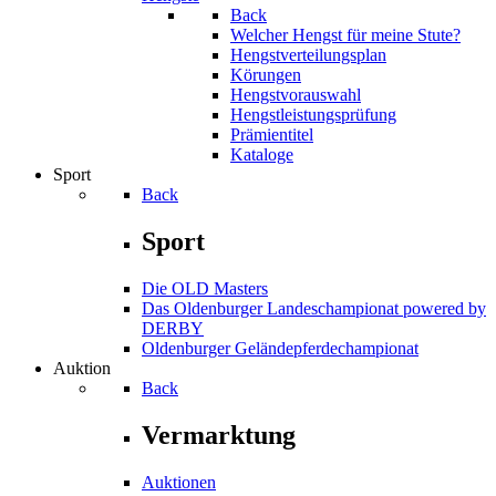
Back
Welcher Hengst für meine Stute?
Hengstverteilungsplan
Körungen
Hengstvorauswahl
Hengstleistungsprüfung
Prämientitel
Kataloge
Sport
Back
Sport
Die OLD Masters
Das Oldenburger Landeschampionat powered by
DERBY
Oldenburger Geländepferde­championat
Auktion
Back
Vermarktung
Auktionen