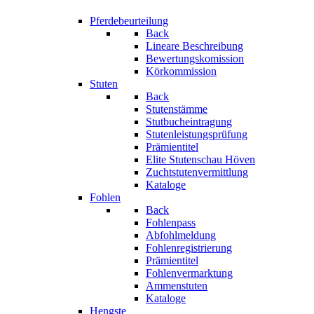
Pferdebeurteilung
Back
Lineare Beschreibung
Bewertungskomission
Körkommission
Stuten
Back
Stutenstämme
Stutbucheintragung
Stutenleistungsprüfung
Prämientitel
Elite Stutenschau Höven
Zuchtstutenvermittlung
Kataloge
Fohlen
Back
Fohlenpass
Abfohlmeldung
Fohlenregistrierung
Prämientitel
Fohlenvermarktung
Ammenstuten
Kataloge
Hengste