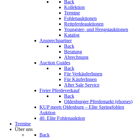
Back
Kollektion
Termine
Fohlenauktionen
Reitpferdeauktionen
Youngster- und Hengstauktionen
Katalog
Ansprechpartner
Back
Beratung
Abrechnung
Auction Guides
Back
Für VerkäuferInnen
Für KäuferInnen
After Sale Service
Freier Pferdeverkauf
Back
Oldenburger Pferdemarkt (ehorses)
KUP meets Oldenburg – Elite Springfohlen
Auktion
40. Elite Fohlenauktion
Termine
Über uns
Back