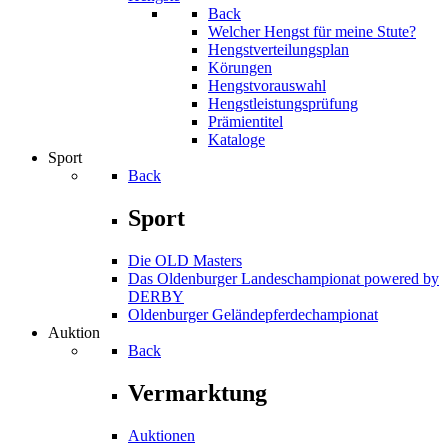
Back
Welcher Hengst für meine Stute?
Hengstverteilungsplan
Körungen
Hengstvorauswahl
Hengstleistungsprüfung
Prämientitel
Kataloge
Sport
Back
Sport
Die OLD Masters
Das Oldenburger Landeschampionat powered by
DERBY
Oldenburger Geländepferde­championat
Auktion
Back
Vermarktung
Auktionen