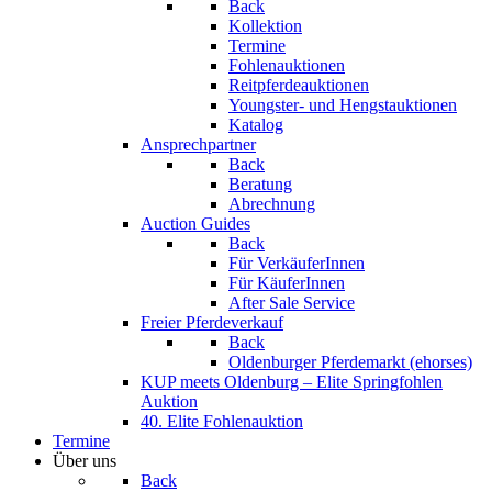
Back
Kollektion
Termine
Fohlenauktionen
Reitpferdeauktionen
Youngster- und Hengstauktionen
Katalog
Ansprechpartner
Back
Beratung
Abrechnung
Auction Guides
Back
Für VerkäuferInnen
Für KäuferInnen
After Sale Service
Freier Pferdeverkauf
Back
Oldenburger Pferdemarkt (ehorses)
KUP meets Oldenburg – Elite Springfohlen
Auktion
40. Elite Fohlenauktion
Termine
Über uns
Back