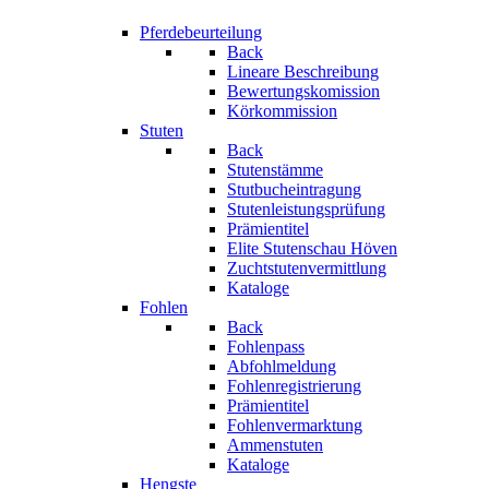
Pferdebeurteilung
Back
Lineare Beschreibung
Bewertungskomission
Körkommission
Stuten
Back
Stutenstämme
Stutbucheintragung
Stutenleistungsprüfung
Prämientitel
Elite Stutenschau Höven
Zuchtstutenvermittlung
Kataloge
Fohlen
Back
Fohlenpass
Abfohlmeldung
Fohlenregistrierung
Prämientitel
Fohlenvermarktung
Ammenstuten
Kataloge
Hengste