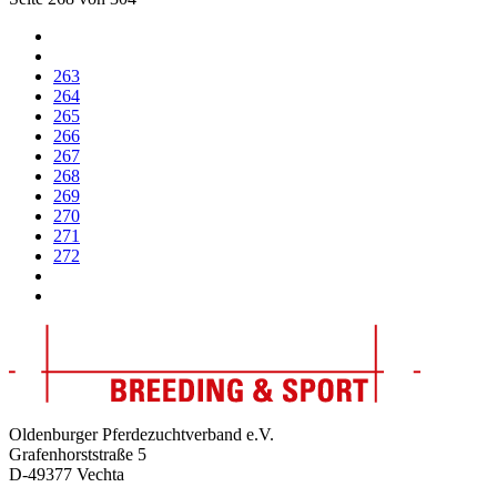
263
264
265
266
267
268
269
270
271
272
Oldenburger Pferdezuchtverband e.V.
Grafenhorststraße 5
D-49377 Vechta