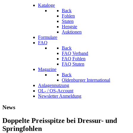
Kataloge
Back
Fohlen
Stuten
Hengste
Auktionen
Formulare
FAQ
Back
FAQ Verband
FAQ Fohlen
FAQ Stuten
Magazine
Back
Oldenburger International
Anlagennutzung
OL- / OS-Account
Newsletter Anmeldung
News
Doppelte Preisspitze bei Dressur- und
Springfohlen