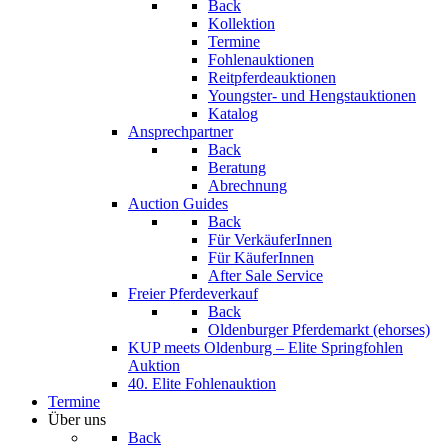
Back
Kollektion
Termine
Fohlenauktionen
Reitpferdeauktionen
Youngster- und Hengstauktionen
Katalog
Ansprechpartner
Back
Beratung
Abrechnung
Auction Guides
Back
Für VerkäuferInnen
Für KäuferInnen
After Sale Service
Freier Pferdeverkauf
Back
Oldenburger Pferdemarkt (ehorses)
KUP meets Oldenburg – Elite Springfohlen
Auktion
40. Elite Fohlenauktion
Termine
Über uns
Back