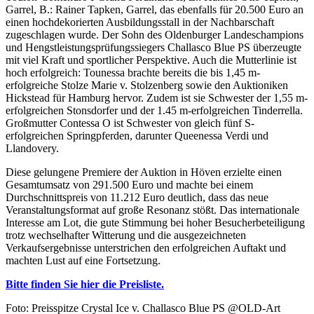
Garrel, B.: Rainer Tapken, Garrel, das ebenfalls für 20.500 Euro an
einen hochdekorierten Ausbildungsstall in der Nachbarschaft
zugeschlagen wurde. Der Sohn des Oldenburger Landeschampions
und Hengstleistungsprüfungssiegers Challasco Blue PS überzeugte
mit viel Kraft und sportlicher Perspektive. Auch die Mutterlinie ist
hoch erfolgreich: Tounessa brachte bereits die bis 1,45 m-
erfolgreiche Stolze Marie v. Stolzenberg sowie den Auktioniken
Hickstead für Hamburg hervor. Zudem ist sie Schwester der 1,55 m-
erfolgreichen Stonsdorfer und der 1.45 m-erfolgreichen Tinderrella.
Großmutter Contessa O ist Schwester von gleich fünf S-
erfolgreichen Springpferden, darunter Queenessa Verdi und
Llandovery.
Diese gelungene Premiere der Auktion in Höven erzielte einen
Gesamtumsatz von 291.500 Euro und machte bei einem
Durchschnittspreis von 11.212 Euro deutlich, dass das neue
Veranstaltungsformat auf große Resonanz stößt. Das internationale
Interesse am Lot, die gute Stimmung bei hoher Besucherbeteiligung
trotz wechselhafter Witterung und die ausgezeichneten
Verkaufsergebnisse unterstrichen den erfolgreichen Auftakt und
machten Lust auf eine Fortsetzung.
Bitte finden Sie hier die Preisliste.
Foto: Preisspitze Crystal Ice v. Challasco Blue PS @OLD-Art