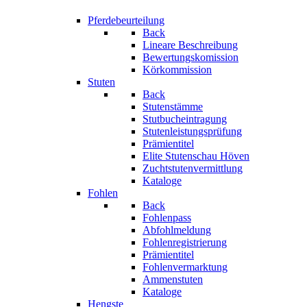
Pferdebeurteilung
Back
Lineare Beschreibung
Bewertungskomission
Körkommission
Stuten
Back
Stutenstämme
Stutbucheintragung
Stutenleistungsprüfung
Prämientitel
Elite Stutenschau Höven
Zuchtstutenvermittlung
Kataloge
Fohlen
Back
Fohlenpass
Abfohlmeldung
Fohlenregistrierung
Prämientitel
Fohlenvermarktung
Ammenstuten
Kataloge
Hengste