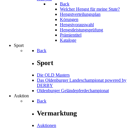
Back
Welcher Hengst für meine Stute?
Hengstverteilungsplan
Körungen
Hengstvorauswahl
Hengstleistungsprüfung
Prämientitel
Kataloge
Sport
Back
Sport
Die OLD Masters
Das Oldenburger Landeschampionat powered by
DERBY
Oldenburger Geländepferde­championat
Auktion
Back
Vermarktung
Auktionen