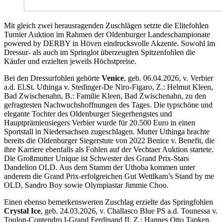
Mit gleich zwei herausragenden Zuschlägen setzte die Elitefohlen
Turnier Auktion im Rahmen der Oldenburger Landeschampionate
powered by DERBY in Höven eindrucksvolle Akzente. Sowohl im
Dressur- als auch im Springlot überzeugten Spitzenfohlen die
Käufer und erzielten jeweils Höchstpreise.
Bei den Dressurfohlen gehörte
Venice
, geb. 06.04.2026, v. Verbier
a.d. El.St. Uthinga v. Stedinger-De Niro-Figaro, Z.: Helmut Kleen,
Bad Zwischenahn, B.: Familie Kleen, Bad Zwischenahn, zu den
gefragtesten Nachwuchshoffnungen des Tages. Die typschöne und
elegante Tochter des Oldenburger Siegerhengstes und
Hauptprämiensiegers Verbier wurde für 20.500 Euro in einen
Sportstall in Niedersachsen zugeschlagen. Mutter Uthinga brachte
bereits die Oldenburger Siegerstute von 2022 Benice v. Benefit, die
ihre Karriere ebenfalls als Fohlen auf der Vechtaer Auktion startete.
Die Großmutter Unique ist Schwester des Grand Prix-Stars
Dandelion OLD. Aus dem Stamm der Uthoba kommen unter
anderem die Grand Prix-erfolgreichen Gut Wettlkam’s Stand by me
OLD, Sandro Boy sowie Olympiastar Jimmie Choo.
Einen ebenso bemerkenswerten Zuschlag erzielte das Springfohlen
Crystal Ice
, geb. 24.03.2026, v. Challasco Blue PS a.d. Tounessa v.
Toulon-Contendro I-Grand Ferdinand II, Z.: Hannes Otto Tapken,