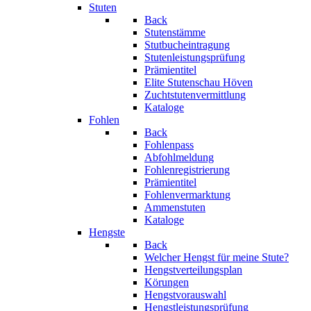
Stuten
Back
Stutenstämme
Stutbucheintragung
Stutenleistungsprüfung
Prämientitel
Elite Stutenschau Höven
Zuchtstutenvermittlung
Kataloge
Fohlen
Back
Fohlenpass
Abfohlmeldung
Fohlenregistrierung
Prämientitel
Fohlenvermarktung
Ammenstuten
Kataloge
Hengste
Back
Welcher Hengst für meine Stute?
Hengstverteilungsplan
Körungen
Hengstvorauswahl
Hengstleistungsprüfung