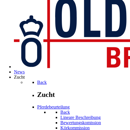
News
Zucht
Back
Zucht
Pferdebeurteilung
Back
Lineare Beschreibung
Bewertungskomission
Körkommission