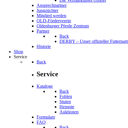
Die Vermarktungs GmbH
Ansprechpartner
Jungzüchter
Mitglied werden
OLD-Förderverein
Oldenburger Pferde Zentrum
Partner
Back
DERBY – Unser offizieller Futterpart
Historie
Shop
Service
Back
Service
Kataloge
Back
Fohlen
Stuten
Hengste
Auktionen
Formulare
FAQ
Back