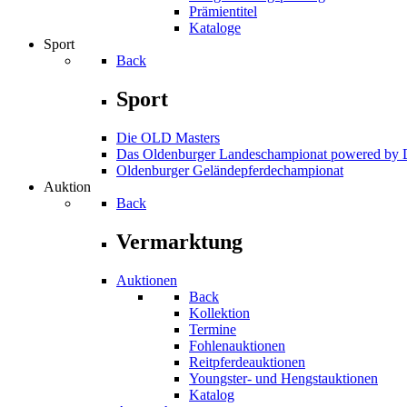
Prämientitel
Kataloge
Sport
Back
Sport
Die OLD Masters
Das Oldenburger Landeschampionat powered b
Oldenburger Geländepferde­championat
Auktion
Back
Vermarktung
Auktionen
Back
Kollektion
Termine
Fohlenauktionen
Reitpferdeauktionen
Youngster- und Hengstauktionen
Katalog