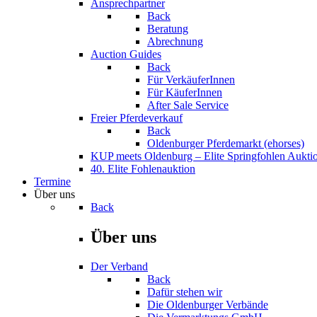
Ansprechpartner
Back
Beratung
Abrechnung
Auction Guides
Back
Für VerkäuferInnen
Für KäuferInnen
After Sale Service
Freier Pferdeverkauf
Back
Oldenburger Pferdemarkt (ehorses)
KUP meets Oldenburg – Elite Springfohlen Aukti
40. Elite Fohlenauktion
Termine
Über uns
Back
Über uns
Der Verband
Back
Dafür stehen wir
Die Oldenburger Verbände