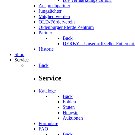
Die Vermarktungs GmbH
Ansprechpartner
Jungzüchter
Mitglied werden
OLD-Förderverein
Oldenburger Pferde Zentrum
Partner
Back
DERBY – Unser offizieller Futterpart
Historie
Shop
Service
Back
Service
Kataloge
Back
Fohlen
Stuten
Hengste
Auktionen
Formulare
FAQ
Back