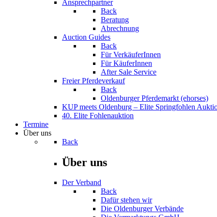
Ansprechpartner
Back
Beratung
Abrechnung
Auction Guides
Back
Für VerkäuferInnen
Für KäuferInnen
After Sale Service
Freier Pferdeverkauf
Back
Oldenburger Pferdemarkt (ehorses)
KUP meets Oldenburg – Elite Springfohlen Aukti
40. Elite Fohlenauktion
Termine
Über uns
Back
Über uns
Der Verband
Back
Dafür stehen wir
Die Oldenburger Verbände