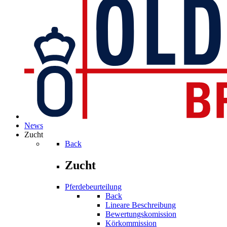
News
Zucht
Back
Zucht
Pferdebeurteilung
Back
Lineare Beschreibung
Bewertungskomission
Körkommission