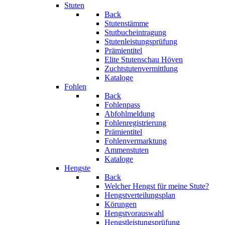
Stuten
Back
Stutenstämme
Stutbucheintragung
Stutenleistungsprüfung
Prämientitel
Elite Stutenschau Höven
Zuchtstutenvermittlung
Kataloge
Fohlen
Back
Fohlenpass
Abfohlmeldung
Fohlenregistrierung
Prämientitel
Fohlenvermarktung
Ammenstuten
Kataloge
Hengste
Back
Welcher Hengst für meine Stute?
Hengstverteilungsplan
Körungen
Hengstvorauswahl
Hengstleistungsprüfung