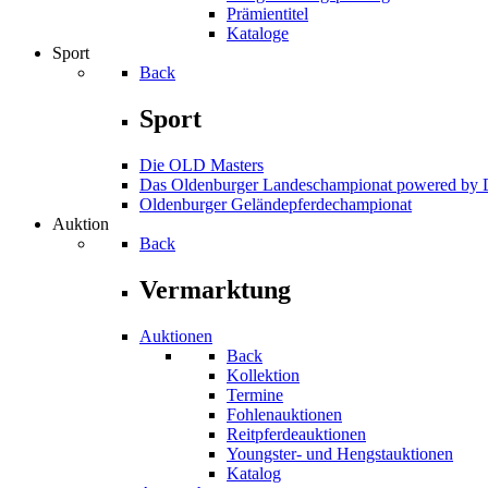
Prämientitel
Kataloge
Sport
Back
Sport
Die OLD Masters
Das Oldenburger Landeschampionat powered b
Oldenburger Geländepferde­championat
Auktion
Back
Vermarktung
Auktionen
Back
Kollektion
Termine
Fohlenauktionen
Reitpferdeauktionen
Youngster- und Hengstauktionen
Katalog