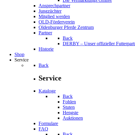
Die Vermarktungs GmbH
Ansprechpartner
Jungzüchter
Mitglied werden
OLD-Förderverein
Oldenburger Pferde Zentrum
Partner
Back
DERBY – Unser offizieller Futterpart
Historie
Shop
Service
Back
Service
Kataloge
Back
Fohlen
Stuten
Hengste
Auktionen
Formulare
FAQ
Back