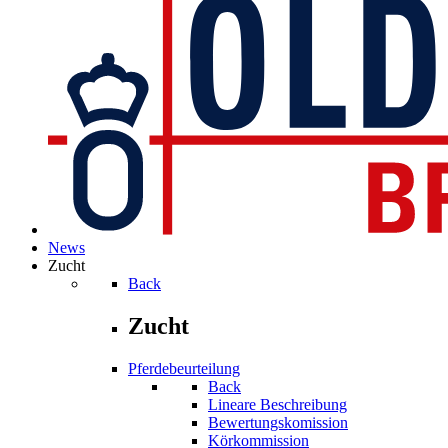
News
Zucht
Back
Zucht
Pferdebeurteilung
Back
Lineare Beschreibung
Bewertungskomission
Körkommission