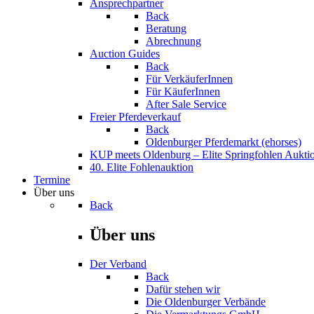
Ansprechpartner
Back
Beratung
Abrechnung
Auction Guides
Back
Für VerkäuferInnen
Für KäuferInnen
After Sale Service
Freier Pferdeverkauf
Back
Oldenburger Pferdemarkt (ehorses)
KUP meets Oldenburg – Elite Springfohlen Aukti
40. Elite Fohlenauktion
Termine
Über uns
Back
Über uns
Der Verband
Back
Dafür stehen wir
Die Oldenburger Verbände