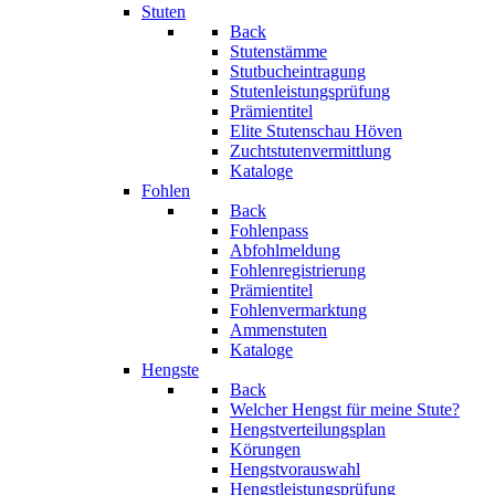
Stuten
Back
Stutenstämme
Stutbucheintragung
Stutenleistungsprüfung
Prämientitel
Elite Stutenschau Höven
Zuchtstutenvermittlung
Kataloge
Fohlen
Back
Fohlenpass
Abfohlmeldung
Fohlenregistrierung
Prämientitel
Fohlenvermarktung
Ammenstuten
Kataloge
Hengste
Back
Welcher Hengst für meine Stute?
Hengstverteilungsplan
Körungen
Hengstvorauswahl
Hengstleistungsprüfung