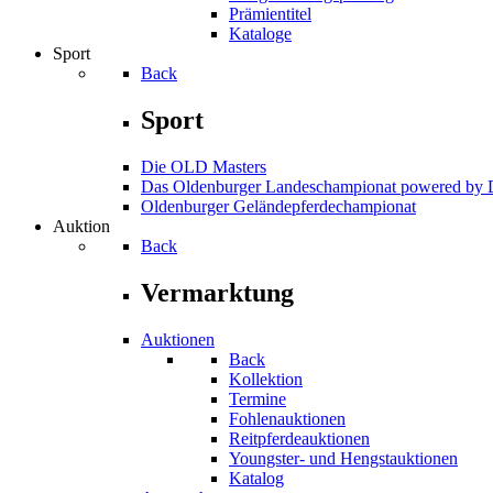
Prämientitel
Kataloge
Sport
Back
Sport
Die OLD Masters
Das Oldenburger Landeschampionat powered b
Oldenburger Geländepferde­championat
Auktion
Back
Vermarktung
Auktionen
Back
Kollektion
Termine
Fohlenauktionen
Reitpferdeauktionen
Youngster- und Hengstauktionen
Katalog