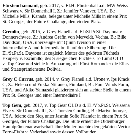
Fürstencharmant
, geb. 2017, v. El.H. Fürstenball a.d. MW Weiss
Schwarz v. Sir Donnerhall I, Z.: Jennifer Vanover, USA, B.:
Michelle Mills, Kanada, belegte unter Michelle Mills in einem Prix
St. Georges, der Future Challange, den vierten Platz.
Gremlin
, geb. 2015, v. Grey Flanell a.d. El./St.Pr.St. Daytona v.
Donnerschwee, Z.: Andrea Gräfin von Merveldt, Vechta, B.: Bille
Davidson, USA, überzeugte mit Quinn Iverson in einer
Intermediaire A und Intermediaire II auf dem Silberrang. Die
El./St.Pr.St. Daytona ist zugleich Mutter des gekörten Füchtels
Exupéry v. Escamillo, des S-siegreichen Füchtels To Limit OLD
v. Top Gear und stellte in Anpaarung mit Fürst Romancier die Elite-
und Staatsprämienstute Dolivia.
Grey C Carrus
, geb. 2014, v. Grey Flanell a.d. Urone v. Ips Krack
C, Z.: Helena und Yukka Niiranen, Finnland, B.: Four Winds Farm,
USA, und Akiko Yamazaki platzierten sich an siebter Stelle in einem
Prix St. Georges und einer Intermediaire I.
Top Gem
, geb. 2017, v. Top Gear OLD a.d. El./Vb.Pr.St. Weissena
Five v. Sir Donnerhall I, Z.: Thorsten Cording, B.: Mariye Inouye,
USA, feierte den Sieg unter Jasmin Sofie Filander in einem Prix St.
Georges, der Future Challange. Die Stute erhielt die Oldenburger
Hauptprämienanwartschaft. Ihre Mutter brachte den gekörten Vector
Forty-Eight v. Vaderland sowie dessen Vollbruder.