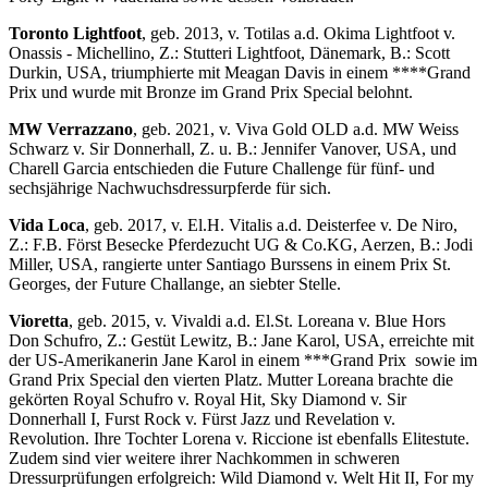
Toronto Lightfoot
, geb. 2013, v. Totilas a.d. Okima Lightfoot v.
Onassis - Michellino, Z.: Stutteri Lightfoot, Dänemark, B.: Scott
Durkin, USA, triumphierte mit Meagan Davis in einem ****Grand
Prix und wurde mit Bronze im Grand Prix Special belohnt.
MW Verrazzano
, geb. 2021, v. Viva Gold OLD a.d. MW Weiss
Schwarz v. Sir Donnerhall, Z. u. B.: Jennifer Vanover, USA, und
Charell Garcia entschieden die Future Challenge für fünf- und
sechsjährige Nachwuchsdressurpferde für sich.
Vida Loca
, geb. 2017, v. El.H. Vitalis a.d. Deisterfee v. De Niro,
Z.: F.B. Först Besecke Pferdezucht UG & Co.KG, Aerzen, B.: Jodi
Miller, USA, rangierte unter Santiago Burssens in einem Prix St.
Georges, der Future Challange, an siebter Stelle.
Vioretta
, geb. 2015, v. Vivaldi a.d. El.St. Loreana v. Blue Hors
Don Schufro, Z.: Gestüt Lewitz, B.: Jane Karol, USA, erreichte mit
der US-Amerikanerin Jane Karol in einem ***Grand Prix sowie im
Grand Prix Special den vierten Platz. Mutter Loreana brachte die
gekörten Royal Schufro v. Royal Hit, Sky Diamond v. Sir
Donnerhall I, Furst Rock v. Fürst Jazz und Revelation v.
Revolution. Ihre Tochter Lorena v. Riccione ist ebenfalls Elitestute.
Zudem sind vier weitere ihrer Nachkommen in schweren
Dressurprüfungen erfolgreich: Wild Diamond v. Welt Hit II, For my