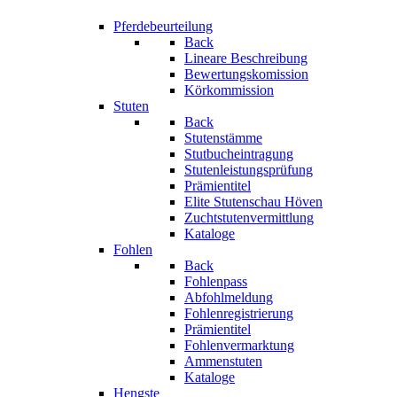
Pferdebeurteilung
Back
Lineare Beschreibung
Bewertungskomission
Körkommission
Stuten
Back
Stutenstämme
Stutbucheintragung
Stutenleistungsprüfung
Prämientitel
Elite Stutenschau Höven
Zuchtstutenvermittlung
Kataloge
Fohlen
Back
Fohlenpass
Abfohlmeldung
Fohlenregistrierung
Prämientitel
Fohlenvermarktung
Ammenstuten
Kataloge
Hengste