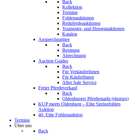
Back
Kollektion
Termine
Fohlenauktionen
Reitpferdeauktionen
Youngster- und Hengstauktionen
Katalog
Ansprechpartner
Back
Beratung
Abrechnung
Auction Guides
Back
Für VerkäuferInnen
Für KäuferInnen
After Sale Service
Freier Pferdeverkauf
Back
Oldenburger Pferdemarkt (ehorses)
KUP meets Oldenburg – Elite Springfohlen
Auktion
40. Elite Fohlenauktion
Termine
Über uns
Back