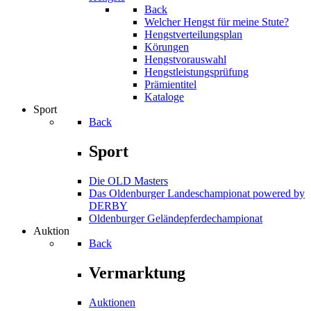
Back
Welcher Hengst für meine Stute?
Hengstverteilungsplan
Körungen
Hengstvorauswahl
Hengstleistungsprüfung
Prämientitel
Kataloge
Sport
Back
Sport
Die OLD Masters
Das Oldenburger Landeschampionat powered by
DERBY
Oldenburger Geländepferde­championat
Auktion
Back
Vermarktung
Auktionen