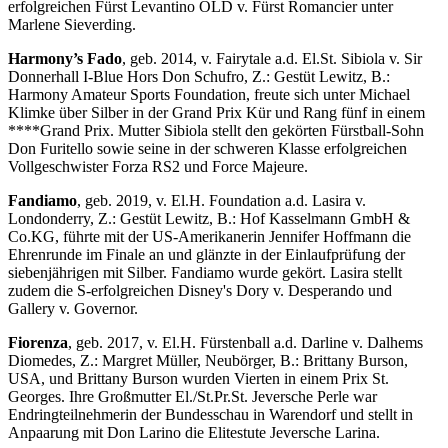
erfolgreichen Fürst Levantino OLD v. Fürst Romancier unter
Marlene Sieverding.
Harmony
’
s Fado
, geb. 2014, v. Fairytale a.d. El.St. Sibiola v. Sir
Donnerhall I-Blue Hors Don Schufro, Z.: Gestüt Lewitz, B.:
Harmony Amateur Sports Foundation, freute sich unter Michael
Klimke über Silber in der Grand Prix Kür und Rang fünf in einem
****Grand Prix. Mutter Sibiola stellt den gekörten Fürstball-Sohn
Don Furitello sowie seine in der schweren Klasse erfolgreichen
Vollgeschwister Forza RS2 und Force Majeure.
Fandiamo
, geb. 2019, v. El.H. Foundation a.d. Lasira v.
Londonderry, Z.: Gestüt Lewitz, B.: Hof Kasselmann GmbH &
Co.KG, führte mit der US-Amerikanerin Jennifer Hoffmann die
Ehrenrunde im Finale an und glänzte in der Einlaufprüfung der
siebenjährigen mit Silber. Fandiamo wurde gekört. Lasira stellt
zudem die S-erfolgreichen Disney's Dory v. Desperando und
Gallery v. Governor.
Fiorenza
, geb. 2017, v. El.H. Fürstenball a.d. Darline v. Dalhems
Diomedes, Z.: Margret Müller, Neubörger, B.: Brittany Burson,
USA, und Brittany Burson wurden Vierten in einem Prix St.
Georges. Ihre Großmutter El./St.Pr.St. Jeversche Perle war
Endringteilnehmerin der Bundesschau in Warendorf und stellt in
Anpaarung mit Don Larino die Elitestute Jeversche Larina.