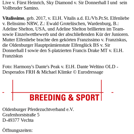
Live v. Fürst Heinrich, Sky Diamond v. Sir Donnerhall I und sein
Vollbruder Samino.
Vitalissimo
, geb. 2017, v. El.H. Vitalis a.d. El./Vb.Pr.St. Elfenliebe
v. Belissimo NRW, Z.: Ewald Grotelüschen, Wardenburg, B.:
Adeline Shelton, USA, und Adeline Shelton brillierten im Team-
sowie Einzelwettbewerb und der abschließenden Kür der Junioren.
Mutter Elfenliebe brachte den gekörten Franzissimo v. Franziskus,
die Oldenburger Hauptprämienstute Elfenglück BS v. Sir
Donnerhall I sowie den S-platzierten Francis Drake MT v. El.H.
Franziskus
Foto: Harmony's Dante's Peak v. El.H. Dante Weltino OLD -
Desperados FRH & Michael Klimke © Eurodressage
Oldenburger Pferdezuchtverband e.V.
Grafenhorststraße 5
D-49377 Vechta
Öffnungszeiten: