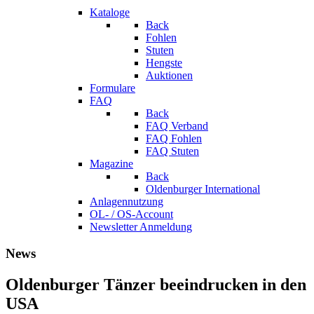
Kataloge
Back
Fohlen
Stuten
Hengste
Auktionen
Formulare
FAQ
Back
FAQ Verband
FAQ Fohlen
FAQ Stuten
Magazine
Back
Oldenburger International
Anlagennutzung
OL- / OS-Account
Newsletter Anmeldung
News
Oldenburger Tänzer beeindrucken in den
USA