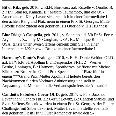
Bit of Ritz
, geb. 2016, v. El.H. Bordeaux a.d. Roxelle v. Quattro B,
Z.: Evi Strasser, Kanada, B.: Masato Tsumamoto, und die US-
Amerikanerin Kelly Layne sicherten sich in einer Intermediaire I
den achten Rang und Platz neun in einem Prix St. Georges. Mutter
Roxelle stellte zudem den gekörten His Querido v. His Highness.
Blue Ridge A Cappella
, geb. 2011, v. Soprano a.d. Vb.Pr.St. Fee v.
Argentinus, Z.: Judy McGaughan, USA, B.: Monique Richter,
USA, tanzte unter Sven-Steffens-Smienk zum Sieg in einer
Intermediaire I-Kür sowie Bronze in einer Intermediaire I.
Harmony's Dante's Peak
, geb. 2016, v. El.H. Dante Weltino OLD
a.d. El./Vb.Pr.St. Apollina II v. Desperados FRH, Z.: Werner
Bertke, Löningen, B.: Harmony Sporthorses, piaffierte mit Michael
Klimke zu Bronze im Grand Prix Special und auf Platz fünf in
einem ***Grand Prix. Mutter Apollina II lieferte bereits drei
Nachkommen für den Vechtaer Auktionsring und stellt in
Anpaarung mit Millennium die Verbandsprämienstute Alexandria.
Candoit's Fabuleux Coeur OLD
, geb. 2017, v. Fürst Jazz a.d.
Levantina v. Sandro Hit, Z.: Gestüt Lewitz, B.: Candoit Stables, und
Sven Steffens-Smienk wurden in einem Prix St. Georges, der Future
Challange, mit Silber dekoriert. Mutter Levantina stellte ebenfalls
den gekörten Flash Hit v. Fürst Romancier sowie den S-