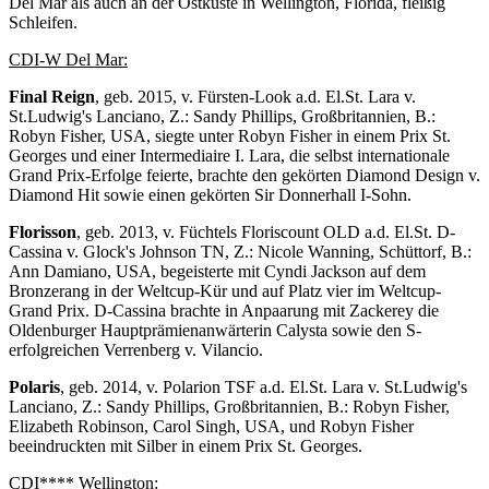
Del Mar als auch an der Ostküste in Wellington, Florida, fleißig
Schleifen.
CDI-W Del Mar:
Final Reign
, geb. 2015, v. Fürsten-Look a.d. El.St. Lara v.
St.Ludwig's Lanciano, Z.: Sandy Phillips, Großbritannien, B.:
Robyn Fisher, USA, siegte unter Robyn Fisher in einem Prix St.
Georges und einer Intermediaire I. Lara, die selbst internationale
Grand Prix-Erfolge feierte, brachte den gekörten Diamond Design v.
Diamond Hit sowie einen gekörten Sir Donnerhall I-Sohn.
Florisson
, geb. 2013, v. Füchtels Floriscount OLD a.d. El.St. D-
Cassina v. Glock's Johnson TN, Z.: Nicole Wanning, Schüttorf, B.:
Ann Damiano, USA, begeisterte mit Cyndi Jackson auf dem
Bronzerang in der Weltcup-Kür und auf Platz vier im Weltcup-
Grand Prix. D-Cassina brachte in Anpaarung mit Zackerey die
Oldenburger Hauptprämienanwärterin Calysta sowie den S-
erfolgreichen Verrenberg v. Vilancio.
Polaris
, geb. 2014, v. Polarion TSF a.d. El.St. Lara v. St.Ludwig's
Lanciano, Z.: Sandy Phillips, Großbritannien, B.: Robyn Fisher,
Elizabeth Robinson, Carol Singh, USA, und Robyn Fisher
beeindruckten mit Silber in einem Prix St. Georges.
CDI**** Wellington: