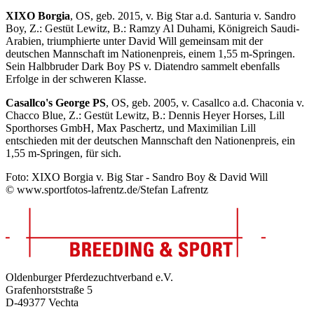
XIXO Borgia
, OS, geb. 2015, v. Big Star a.d. Santuria v. Sandro
Boy, Z.: Gestüt Lewitz, B.: Ramzy Al Duhami, Königreich Saudi-
Arabien, triumphierte unter David Will gemeinsam mit der
deutschen Mannschaft im Nationenpreis, einem 1,55 m-Springen.
Sein Halbbruder Dark Boy PS v. Diatendro sammelt ebenfalls
Erfolge in der schweren Klasse.
Casallco's George PS
, OS, geb. 2005, v. Casallco a.d. Chaconia v.
Chacco Blue, Z.: Gestüt Lewitz, B.: Dennis Heyer Horses, Lill
Sporthorses GmbH, Max Paschertz, und Maximilian Lill
entschieden mit der deutschen Mannschaft den Nationenpreis, ein
1,55 m-Springen, für sich.
Foto:
XIXO Borgia v. Big Star - Sandro Boy & David Will
© www.sportfotos-lafrentz.de/Stefan Lafrentz
Oldenburger Pferdezuchtverband e.V.
Grafenhorststraße 5
D-49377 Vechta