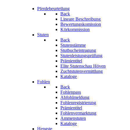
Pferdebeurteilung
Back
Lineare Beschreibung
Bewertungskomission
Körkommission
Stuten
Back
Stutenstämme
Stutbucheintragung
Stutenleistungsprüfung
Prämientitel
Elite Stutenschau Höven
Zuchtstutenvermittlung
Kataloge
Fohlen
Back
Fohlenpass
Abfohlmeldung
Fohlenregistrierung
Prämientitel
Fohlenvermarktung
Ammenstuten
Kataloge
Hengste