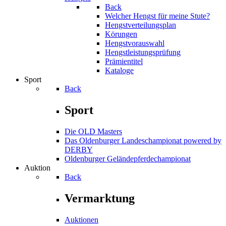
Back
Welcher Hengst für meine Stute?
Hengstverteilungsplan
Körungen
Hengstvorauswahl
Hengstleistungsprüfung
Prämientitel
Kataloge
Sport
Back
Sport
Die OLD Masters
Das Oldenburger Landeschampionat powered by
DERBY
Oldenburger Geländepferde­championat
Auktion
Back
Vermarktung
Auktionen