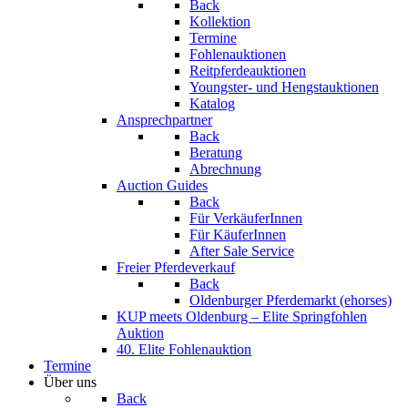
Back
Kollektion
Termine
Fohlenauktionen
Reitpferdeauktionen
Youngster- und Hengstauktionen
Katalog
Ansprechpartner
Back
Beratung
Abrechnung
Auction Guides
Back
Für VerkäuferInnen
Für KäuferInnen
After Sale Service
Freier Pferdeverkauf
Back
Oldenburger Pferdemarkt (ehorses)
KUP meets Oldenburg – Elite Springfohlen
Auktion
40. Elite Fohlenauktion
Termine
Über uns
Back