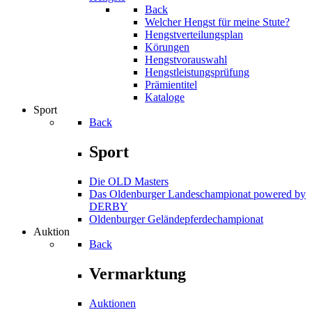
Back
Welcher Hengst für meine Stute?
Hengstverteilungsplan
Körungen
Hengstvorauswahl
Hengstleistungsprüfung
Prämientitel
Kataloge
Sport
Back
Sport
Die OLD Masters
Das Oldenburger Landeschampionat powered by
DERBY
Oldenburger Geländepferde­championat
Auktion
Back
Vermarktung
Auktionen