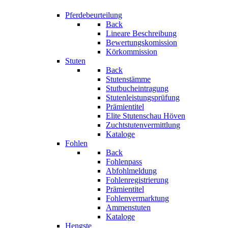
Pferdebeurteilung
Back
Lineare Beschreibung
Bewertungskomission
Körkommission
Stuten
Back
Stutenstämme
Stutbucheintragung
Stutenleistungsprüfung
Prämientitel
Elite Stutenschau Höven
Zuchtstutenvermittlung
Kataloge
Fohlen
Back
Fohlenpass
Abfohlmeldung
Fohlenregistrierung
Prämientitel
Fohlenvermarktung
Ammenstuten
Kataloge
Hengste