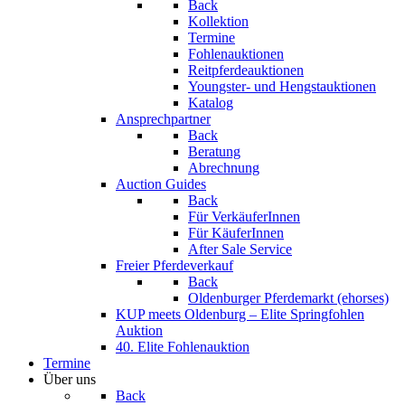
Back
Kollektion
Termine
Fohlenauktionen
Reitpferdeauktionen
Youngster- und Hengstauktionen
Katalog
Ansprechpartner
Back
Beratung
Abrechnung
Auction Guides
Back
Für VerkäuferInnen
Für KäuferInnen
After Sale Service
Freier Pferdeverkauf
Back
Oldenburger Pferdemarkt (ehorses)
KUP meets Oldenburg – Elite Springfohlen
Auktion
40. Elite Fohlenauktion
Termine
Über uns
Back