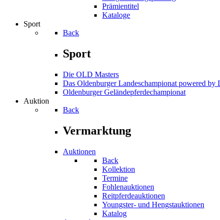
Prämientitel
Kataloge
Sport
Back
Sport
Die OLD Masters
Das Oldenburger Landeschampionat powered b
Oldenburger Geländepferde­championat
Auktion
Back
Vermarktung
Auktionen
Back
Kollektion
Termine
Fohlenauktionen
Reitpferdeauktionen
Youngster- und Hengstauktionen
Katalog