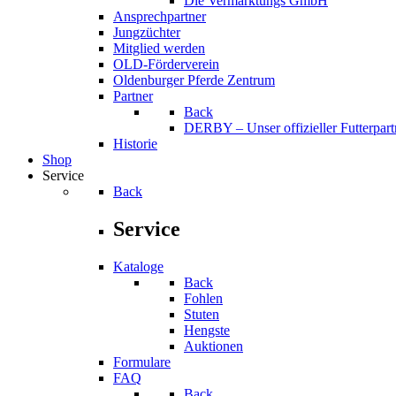
Die Vermarktungs GmbH
Ansprechpartner
Jungzüchter
Mitglied werden
OLD-Förderverein
Oldenburger Pferde Zentrum
Partner
Back
DERBY – Unser offizieller Futterpart
Historie
Shop
Service
Back
Service
Kataloge
Back
Fohlen
Stuten
Hengste
Auktionen
Formulare
FAQ
Back