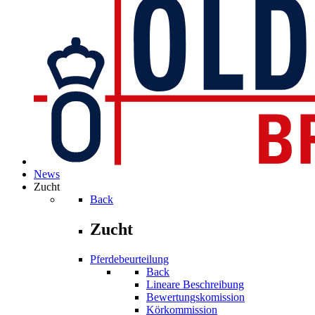
News
Zucht
Back
Zucht
Pferdebeurteilung
Back
Lineare Beschreibung
Bewertungskomission
Körkommission