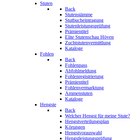
Stuten
Back
Stutenstämme
Stutbucheintragung
Stutenleistungsprüfung
Prämientitel
Elite Stutenschau Höven
Zuchtstutenvermittlung
Kataloge
Fohlen
Back
Fohlenpass
Abfohlmeldung
Fohlenregistrierung
Prämientitel
Fohlenvermarktung
Ammenstuten
Kataloge
Hengste
Back
Welcher Hengst für meine Stute?
Hengstverteilungsplan
Körungen
Hengstvorauswahl
Hengstleistungsprüfung