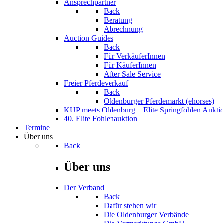
Ansprechpartner
Back
Beratung
Abrechnung
Auction Guides
Back
Für VerkäuferInnen
Für KäuferInnen
After Sale Service
Freier Pferdeverkauf
Back
Oldenburger Pferdemarkt (ehorses)
KUP meets Oldenburg – Elite Springfohlen Aukti
40. Elite Fohlenauktion
Termine
Über uns
Back
Über uns
Der Verband
Back
Dafür stehen wir
Die Oldenburger Verbände