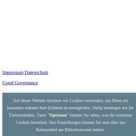
Impressum
Datenschutz
Good Governance
Auf dieser Website möchten wir Cookies verwenden, um Ihnen ein
besonders schönes Surf-Erlebnis zu ermöglichen. Dafür benötigen wir Ihr
Einverständnis. Unter "
Optionen
" können Sie sehen, was die einzelnen
Cookies bewirken. Ihre Einstellungen können Sie stets über das
Kekssymbol am Bildschirmrand ändern.