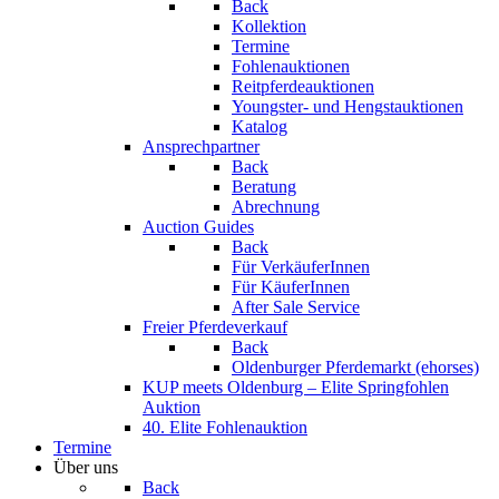
Back
Kollektion
Termine
Fohlenauktionen
Reitpferdeauktionen
Youngster- und Hengstauktionen
Katalog
Ansprechpartner
Back
Beratung
Abrechnung
Auction Guides
Back
Für VerkäuferInnen
Für KäuferInnen
After Sale Service
Freier Pferdeverkauf
Back
Oldenburger Pferdemarkt (ehorses)
KUP meets Oldenburg – Elite Springfohlen
Auktion
40. Elite Fohlenauktion
Termine
Über uns
Back