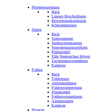
Pferdebeurteilung
Back
Lineare Beschreibung
Bewertungskomission
Körkommission
Stuten
Back
Stutenstämme
Stutbucheintragung
Stutenleistungsprüfung
Prämientitel
Elite Stutenschau Höven
Zuchtstutenvermittlung
Kataloge
Fohlen
Back
Fohlenpass
Abfohlmeldung
Fohlenregistrierung
Prämientitel
Fohlenvermarktung
Ammenstuten
Kataloge
Hengste