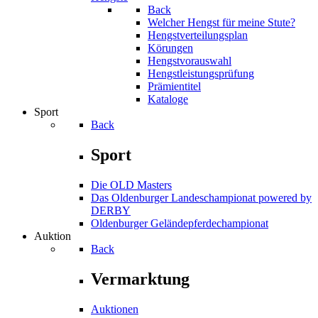
Back
Welcher Hengst für meine Stute?
Hengstverteilungsplan
Körungen
Hengstvorauswahl
Hengstleistungsprüfung
Prämientitel
Kataloge
Sport
Back
Sport
Die OLD Masters
Das Oldenburger Landeschampionat powered by
DERBY
Oldenburger Geländepferde­championat
Auktion
Back
Vermarktung
Auktionen