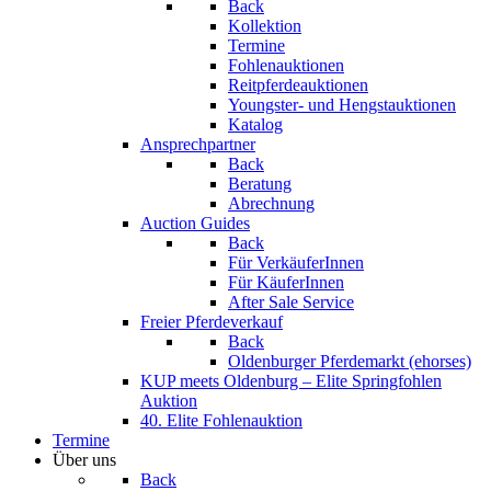
Back
Kollektion
Termine
Fohlenauktionen
Reitpferdeauktionen
Youngster- und Hengstauktionen
Katalog
Ansprechpartner
Back
Beratung
Abrechnung
Auction Guides
Back
Für VerkäuferInnen
Für KäuferInnen
After Sale Service
Freier Pferdeverkauf
Back
Oldenburger Pferdemarkt (ehorses)
KUP meets Oldenburg – Elite Springfohlen
Auktion
40. Elite Fohlenauktion
Termine
Über uns
Back