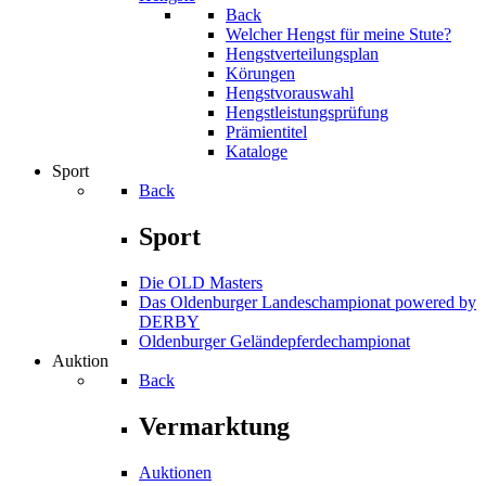
Back
Welcher Hengst für meine Stute?
Hengstverteilungsplan
Körungen
Hengstvorauswahl
Hengstleistungsprüfung
Prämientitel
Kataloge
Sport
Back
Sport
Die OLD Masters
Das Oldenburger Landeschampionat powered by
DERBY
Oldenburger Geländepferde­championat
Auktion
Back
Vermarktung
Auktionen