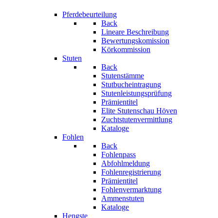
Pferdebeurteilung
Back
Lineare Beschreibung
Bewertungskomission
Körkommission
Stuten
Back
Stutenstämme
Stutbucheintragung
Stutenleistungsprüfung
Prämientitel
Elite Stutenschau Höven
Zuchtstutenvermittlung
Kataloge
Fohlen
Back
Fohlenpass
Abfohlmeldung
Fohlenregistrierung
Prämientitel
Fohlenvermarktung
Ammenstuten
Kataloge
Hengste