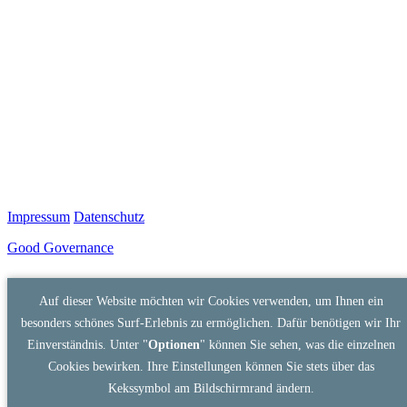
Impressum
Datenschutz
Good Governance
Auf dieser Website möchten wir Cookies verwenden, um Ihnen ein
besonders schönes Surf-Erlebnis zu ermöglichen. Dafür benötigen wir Ihr
Einverständnis. Unter "
Optionen
" können Sie sehen, was die einzelnen
Cookies bewirken. Ihre Einstellungen können Sie stets über das
Kekssymbol am Bildschirmrand ändern.