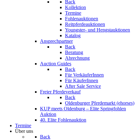
Back
Kollektion
Termine
Fohlenauktionen
Reitpferdeauktionen
Youngster- und Hengstauktionen
Katalog
Ansprechpartner
Back
Beratung
Abrechnung
Auction Guides
Back
Für VerkäuferInnen
Für KäuferInnen
After Sale Service
Freier Pferdeverkauf
Back
Oldenburger Pferdemarkt (ehorses)
KUP meets Oldenburg – Elite Springfohlen
Auktion
40. Elite Fohlenauktion
Termine
Über uns
Back