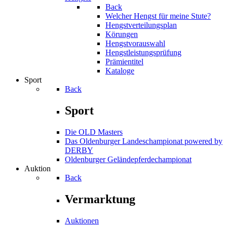
Back
Welcher Hengst für meine Stute?
Hengstverteilungsplan
Körungen
Hengstvorauswahl
Hengstleistungsprüfung
Prämientitel
Kataloge
Sport
Back
Sport
Die OLD Masters
Das Oldenburger Landeschampionat powered by
DERBY
Oldenburger Geländepferde­championat
Auktion
Back
Vermarktung
Auktionen