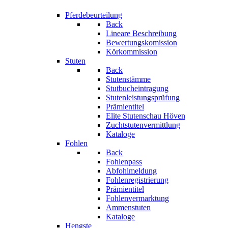
Pferdebeurteilung
Back
Lineare Beschreibung
Bewertungskomission
Körkommission
Stuten
Back
Stutenstämme
Stutbucheintragung
Stutenleistungsprüfung
Prämientitel
Elite Stutenschau Höven
Zuchtstutenvermittlung
Kataloge
Fohlen
Back
Fohlenpass
Abfohlmeldung
Fohlenregistrierung
Prämientitel
Fohlenvermarktung
Ammenstuten
Kataloge
Hengste