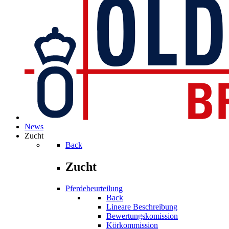
News
Zucht
Back
Zucht
Pferdebeurteilung
Back
Lineare Beschreibung
Bewertungskomission
Körkommission