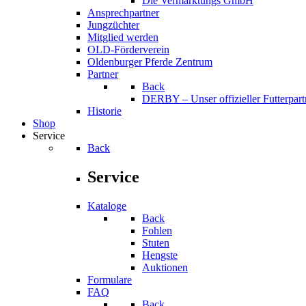
Die Vermarktungs GmbH
Ansprechpartner
Jungzüchter
Mitglied werden
OLD-Förderverein
Oldenburger Pferde Zentrum
Partner
Back
DERBY – Unser offizieller Futterpart
Historie
Shop
Service
Back
Service
Kataloge
Back
Fohlen
Stuten
Hengste
Auktionen
Formulare
FAQ
Back