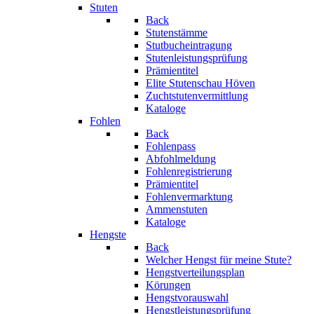
Stuten
Back
Stutenstämme
Stutbucheintragung
Stutenleistungsprüfung
Prämientitel
Elite Stutenschau Höven
Zuchtstutenvermittlung
Kataloge
Fohlen
Back
Fohlenpass
Abfohlmeldung
Fohlenregistrierung
Prämientitel
Fohlenvermarktung
Ammenstuten
Kataloge
Hengste
Back
Welcher Hengst für meine Stute?
Hengstverteilungsplan
Körungen
Hengstvorauswahl
Hengstleistungsprüfung