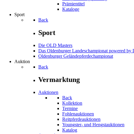
Prämientitel
Kataloge
Sport
Back
Sport
Die OLD Masters
Das Oldenburger Landeschampionat powered b
Oldenburger Geländepferde­championat
Auktion
Back
Vermarktung
Auktionen
Back
Kollektion
Termine
Fohlenauktionen
Reitpferdeauktionen
Youngster- und Hengstauktionen
Katalog