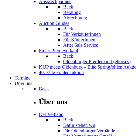
Ansprechpartner
Back
Beratung
Abrechnung
Auction Guides
Back
Für VerkäuferInnen
Für KäuferInnen
After Sale Service
Freier Pferdeverkauf
Back
Oldenburger Pferdemarkt (ehorses)
KUP meets Oldenburg – Elite Springfohlen Aukti
40. Elite Fohlenauktion
Termine
Über uns
Back
Über uns
Der Verband
Back
Dafür stehen wir
Die Oldenburger Verbände