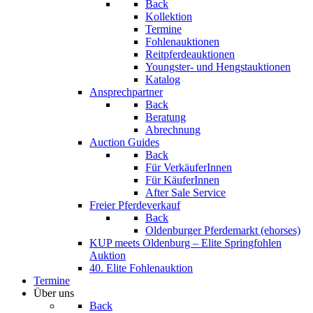
Back
Kollektion
Termine
Fohlenauktionen
Reitpferdeauktionen
Youngster- und Hengstauktionen
Katalog
Ansprechpartner
Back
Beratung
Abrechnung
Auction Guides
Back
Für VerkäuferInnen
Für KäuferInnen
After Sale Service
Freier Pferdeverkauf
Back
Oldenburger Pferdemarkt (ehorses)
KUP meets Oldenburg – Elite Springfohlen
Auktion
40. Elite Fohlenauktion
Termine
Über uns
Back