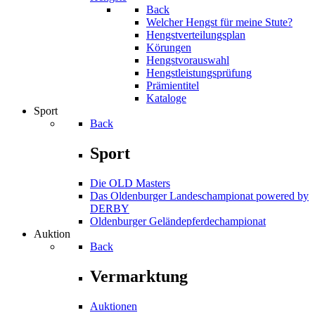
Back
Welcher Hengst für meine Stute?
Hengstverteilungsplan
Körungen
Hengstvorauswahl
Hengstleistungsprüfung
Prämientitel
Kataloge
Sport
Back
Sport
Die OLD Masters
Das Oldenburger Landeschampionat powered by
DERBY
Oldenburger Geländepferde­championat
Auktion
Back
Vermarktung
Auktionen