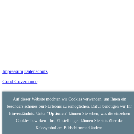
Impressum
Datenschutz
Good Governance
Auf dieser Website möchten wir Cookies verwenden, um Ihnen ein
besonders schönes Surf-Erlebnis zu ermöglichen. Dafür benötigen wir Ihr
Einverständnis. Unter "
Optionen
" können Sie sehen, was die einzelnen
Cookies bewirken. Ihre Einstellungen können Sie stets über das
Kekssymbol am Bildschirmrand ändern.