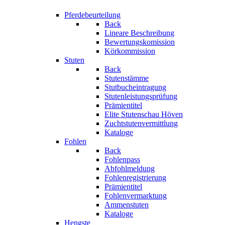
Pferdebeurteilung
Back
Lineare Beschreibung
Bewertungskomission
Körkommission
Stuten
Back
Stutenstämme
Stutbucheintragung
Stutenleistungsprüfung
Prämientitel
Elite Stutenschau Höven
Zuchtstutenvermittlung
Kataloge
Fohlen
Back
Fohlenpass
Abfohlmeldung
Fohlenregistrierung
Prämientitel
Fohlenvermarktung
Ammenstuten
Kataloge
Hengste