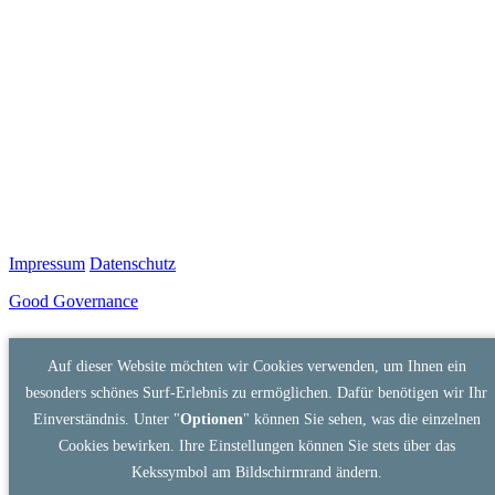
Impressum
Datenschutz
Good Governance
Auf dieser Website möchten wir Cookies verwenden, um Ihnen ein
besonders schönes Surf-Erlebnis zu ermöglichen. Dafür benötigen wir Ihr
Einverständnis. Unter "
Optionen
" können Sie sehen, was die einzelnen
Cookies bewirken. Ihre Einstellungen können Sie stets über das
Kekssymbol am Bildschirmrand ändern.