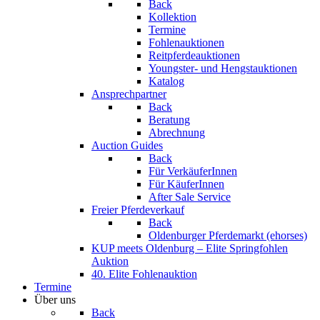
Back
Kollektion
Termine
Fohlenauktionen
Reitpferdeauktionen
Youngster- und Hengstauktionen
Katalog
Ansprechpartner
Back
Beratung
Abrechnung
Auction Guides
Back
Für VerkäuferInnen
Für KäuferInnen
After Sale Service
Freier Pferdeverkauf
Back
Oldenburger Pferdemarkt (ehorses)
KUP meets Oldenburg – Elite Springfohlen
Auktion
40. Elite Fohlenauktion
Termine
Über uns
Back