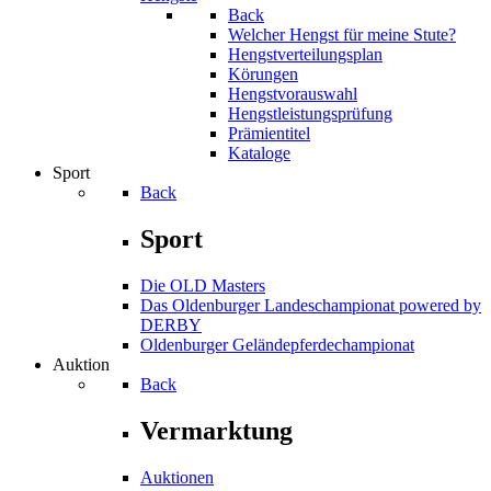
Back
Welcher Hengst für meine Stute?
Hengstverteilungsplan
Körungen
Hengstvorauswahl
Hengstleistungsprüfung
Prämientitel
Kataloge
Sport
Back
Sport
Die OLD Masters
Das Oldenburger Landeschampionat powered by
DERBY
Oldenburger Geländepferde­championat
Auktion
Back
Vermarktung
Auktionen