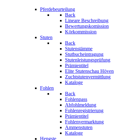
Pferdebeurteilung
Back
Lineare Beschreibung
Bewertungskomission
Körkommission
Stuten
Back
Stutenstämme
Stutbucheintragung
Stutenleistungsprüfung
Prämientitel
Elite Stutenschau Höven
Zuchtstutenvermittlung
Kataloge
Fohlen
Back
Fohlenpass
Abfohlmeldung
Fohlenregistrierung
Prämientitel
Fohlenvermarktung
Ammenstuten
Kataloge
Hengste