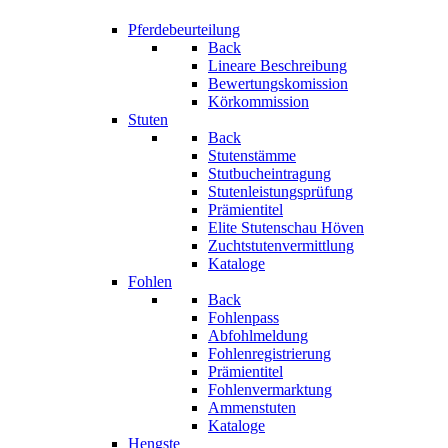
Pferdebeurteilung
Back
Lineare Beschreibung
Bewertungskomission
Körkommission
Stuten
Back
Stutenstämme
Stutbucheintragung
Stutenleistungsprüfung
Prämientitel
Elite Stutenschau Höven
Zuchtstutenvermittlung
Kataloge
Fohlen
Back
Fohlenpass
Abfohlmeldung
Fohlenregistrierung
Prämientitel
Fohlenvermarktung
Ammenstuten
Kataloge
Hengste