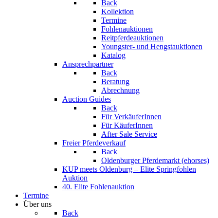
Back
Kollektion
Termine
Fohlenauktionen
Reitpferdeauktionen
Youngster- und Hengstauktionen
Katalog
Ansprechpartner
Back
Beratung
Abrechnung
Auction Guides
Back
Für VerkäuferInnen
Für KäuferInnen
After Sale Service
Freier Pferdeverkauf
Back
Oldenburger Pferdemarkt (ehorses)
KUP meets Oldenburg – Elite Springfohlen
Auktion
40. Elite Fohlenauktion
Termine
Über uns
Back