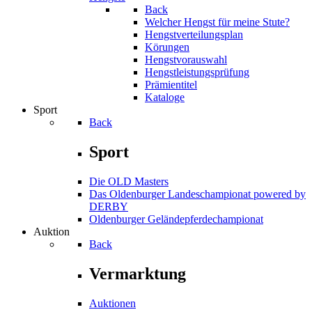
Back
Welcher Hengst für meine Stute?
Hengstverteilungsplan
Körungen
Hengstvorauswahl
Hengstleistungsprüfung
Prämientitel
Kataloge
Sport
Back
Sport
Die OLD Masters
Das Oldenburger Landeschampionat powered by
DERBY
Oldenburger Geländepferde­championat
Auktion
Back
Vermarktung
Auktionen