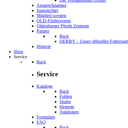
Die Vermarktungs GmbH
Ansprechpartner
Jungzüchter
Mitglied werden
OLD-Förderverein
Oldenburger Pferde Zentrum
Partner
Back
DERBY – Unser offizieller Futterpart
Historie
Shop
Service
Back
Service
Kataloge
Back
Fohlen
Stuten
Hengste
Auktionen
Formulare
FAQ
Back