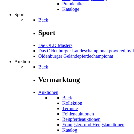
Prämientitel
Kataloge
Sport
Back
Sport
Die OLD Masters
Das Oldenburger Landeschampionat powered b
Oldenburger Geländepferde­championat
Auktion
Back
Vermarktung
Auktionen
Back
Kollektion
Termine
Fohlenauktionen
Reitpferdeauktionen
Youngster- und Hengstauktionen
Katalog