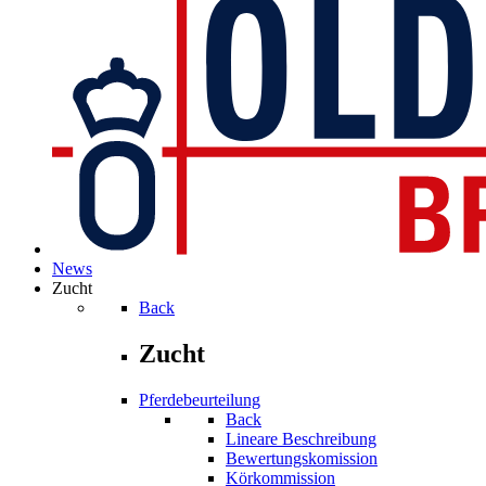
News
Zucht
Back
Zucht
Pferdebeurteilung
Back
Lineare Beschreibung
Bewertungskomission
Körkommission