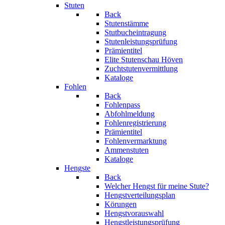
Stuten
Back
Stutenstämme
Stutbucheintragung
Stutenleistungsprüfung
Prämientitel
Elite Stutenschau Höven
Zuchtstutenvermittlung
Kataloge
Fohlen
Back
Fohlenpass
Abfohlmeldung
Fohlenregistrierung
Prämientitel
Fohlenvermarktung
Ammenstuten
Kataloge
Hengste
Back
Welcher Hengst für meine Stute?
Hengstverteilungsplan
Körungen
Hengstvorauswahl
Hengstleistungsprüfung