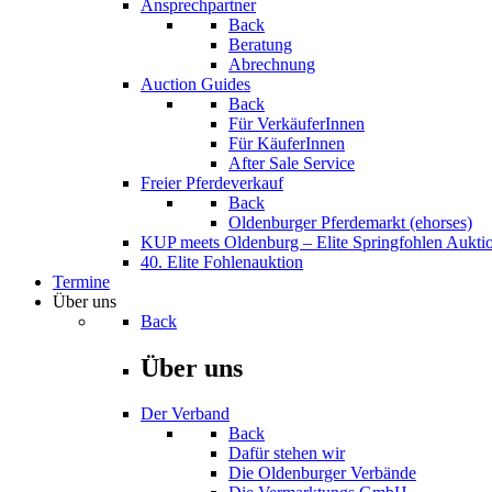
Ansprechpartner
Back
Beratung
Abrechnung
Auction Guides
Back
Für VerkäuferInnen
Für KäuferInnen
After Sale Service
Freier Pferdeverkauf
Back
Oldenburger Pferdemarkt (ehorses)
KUP meets Oldenburg – Elite Springfohlen Aukti
40. Elite Fohlenauktion
Termine
Über uns
Back
Über uns
Der Verband
Back
Dafür stehen wir
Die Oldenburger Verbände