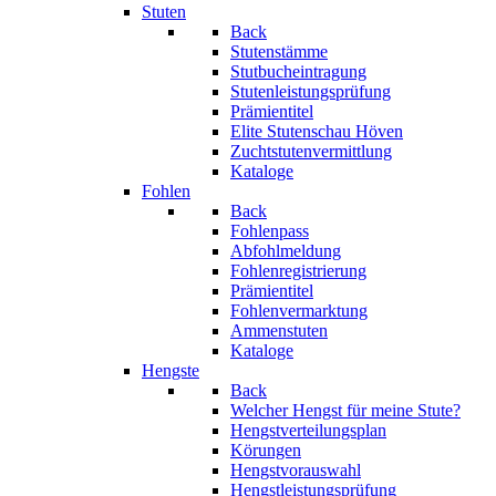
Stuten
Back
Stutenstämme
Stutbucheintragung
Stutenleistungsprüfung
Prämientitel
Elite Stutenschau Höven
Zuchtstutenvermittlung
Kataloge
Fohlen
Back
Fohlenpass
Abfohlmeldung
Fohlenregistrierung
Prämientitel
Fohlenvermarktung
Ammenstuten
Kataloge
Hengste
Back
Welcher Hengst für meine Stute?
Hengstverteilungsplan
Körungen
Hengstvorauswahl
Hengstleistungsprüfung