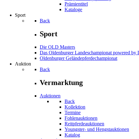
Prämientitel
Kataloge
Sport
Back
Sport
Die OLD Masters
Das Oldenburger Landeschampionat powered b
Oldenburger Geländepferde­championat
Auktion
Back
Vermarktung
Auktionen
Back
Kollektion
Termine
Fohlenauktionen
Reitpferdeauktionen
Youngster- und Hengstauktionen
Katalog