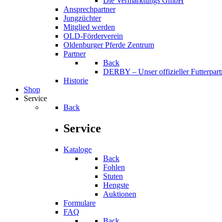
Die Vermarktungs GmbH
Ansprechpartner
Jungzüchter
Mitglied werden
OLD-Förderverein
Oldenburger Pferde Zentrum
Partner
Back
DERBY – Unser offizieller Futterpart
Historie
Shop
Service
Back
Service
Kataloge
Back
Fohlen
Stuten
Hengste
Auktionen
Formulare
FAQ
Back