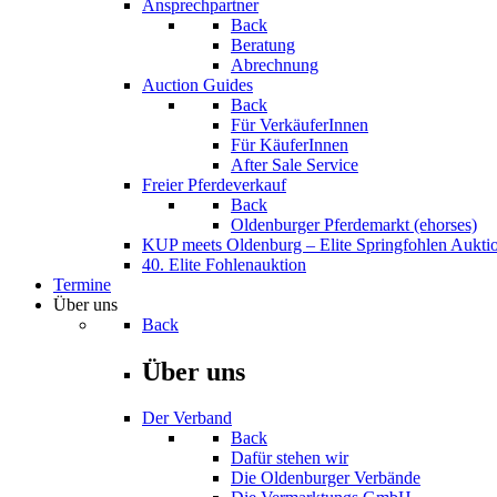
Ansprechpartner
Back
Beratung
Abrechnung
Auction Guides
Back
Für VerkäuferInnen
Für KäuferInnen
After Sale Service
Freier Pferdeverkauf
Back
Oldenburger Pferdemarkt (ehorses)
KUP meets Oldenburg – Elite Springfohlen Aukti
40. Elite Fohlenauktion
Termine
Über uns
Back
Über uns
Der Verband
Back
Dafür stehen wir
Die Oldenburger Verbände