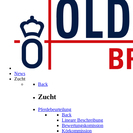
News
Zucht
Back
Zucht
Pferdebeurteilung
Back
Lineare Beschreibung
Bewertungskomission
Körkommission