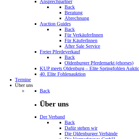
Ansprechpartner
Back
Beratung
Abrechnung
Auction Guides
Back
Für VerkäuferInnen
Für KäuferInnen
After Sale Service
Freier Pferdeverkauf
Back
Oldenburger Pferdemarkt (ehorses)
KUP meets Oldenburg – Elite Springfohlen Aukti
40. Elite Fohlenauktion
Termine
Über uns
Back
Über uns
Der Verband
Back
Dafür stehen wir
Die Oldenburger Verbände