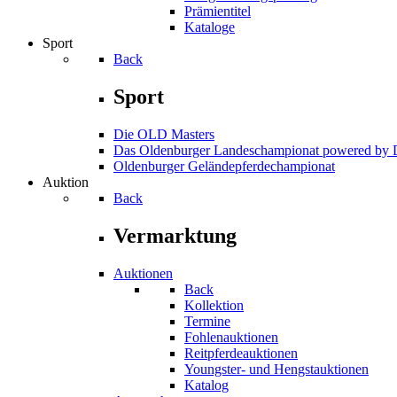
Prämientitel
Kataloge
Sport
Back
Sport
Die OLD Masters
Das Oldenburger Landeschampionat powered b
Oldenburger Geländepferde­championat
Auktion
Back
Vermarktung
Auktionen
Back
Kollektion
Termine
Fohlenauktionen
Reitpferdeauktionen
Youngster- und Hengstauktionen
Katalog