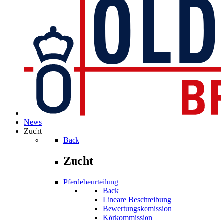
News
Zucht
Back
Zucht
Pferdebeurteilung
Back
Lineare Beschreibung
Bewertungskomission
Körkommission