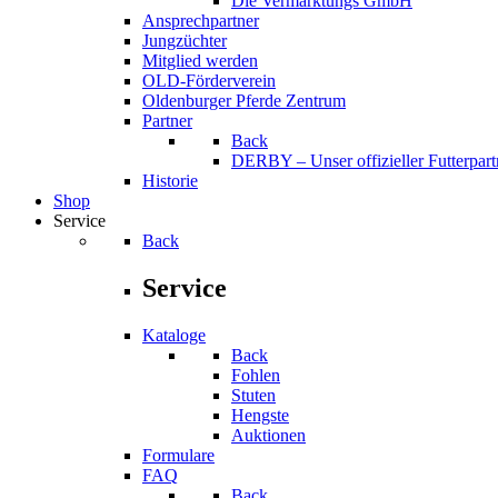
Die Vermarktungs GmbH
Ansprechpartner
Jungzüchter
Mitglied werden
OLD-Förderverein
Oldenburger Pferde Zentrum
Partner
Back
DERBY – Unser offizieller Futterpart
Historie
Shop
Service
Back
Service
Kataloge
Back
Fohlen
Stuten
Hengste
Auktionen
Formulare
FAQ
Back