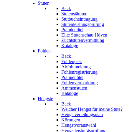
Stuten
Back
Stutenstämme
Stutbucheintragung
Stutenleistungsprüfung
Prämientitel
Elite Stutenschau Höven
Zuchtstutenvermittlung
Kataloge
Fohlen
Back
Fohlenpass
Abfohlmeldung
Fohlenregistrierung
Prämientitel
Fohlenvermarktung
Ammenstuten
Kataloge
Hengste
Back
Welcher Hengst für meine Stute?
Hengstverteilungsplan
Körungen
Hengstvorauswahl
Hengstleistungsprüfung