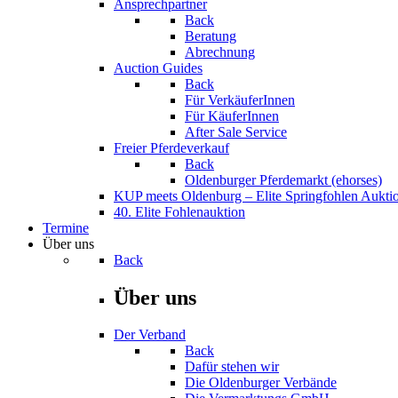
Ansprechpartner
Back
Beratung
Abrechnung
Auction Guides
Back
Für VerkäuferInnen
Für KäuferInnen
After Sale Service
Freier Pferdeverkauf
Back
Oldenburger Pferdemarkt (ehorses)
KUP meets Oldenburg – Elite Springfohlen Aukti
40. Elite Fohlenauktion
Termine
Über uns
Back
Über uns
Der Verband
Back
Dafür stehen wir
Die Oldenburger Verbände