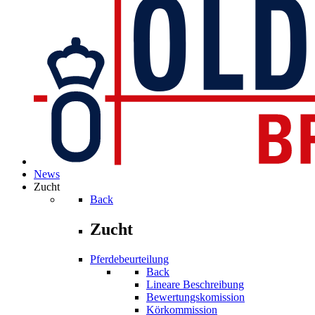
News
Zucht
Back
Zucht
Pferdebeurteilung
Back
Lineare Beschreibung
Bewertungskomission
Körkommission