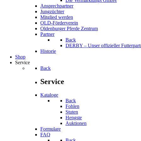
Die Vermarktungs GmbH
Ansprechpartner
Jungzüchter
Mitglied werden
OLD-Förderverein
Oldenburger Pferde Zentrum
Partner
Back
DERBY – Unser offizieller Futterpart
Historie
Shop
Service
Back
Service
Kataloge
Back
Fohlen
Stuten
Hengste
Auktionen
Formulare
FAQ
Back