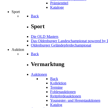
Prämientitel
Kataloge
Sport
Back
Sport
Die OLD Masters
Das Oldenburger Landeschampionat powered b
Oldenburger Geländepferde­championat
Auktion
Back
Vermarktung
Auktionen
Back
Kollektion
Termine
Fohlenauktionen
Reitpferdeauktionen
Youngster- und Hengstauktionen
Katalog