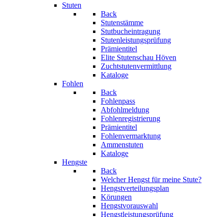
Stuten
Back
Stutenstämme
Stutbucheintragung
Stutenleistungsprüfung
Prämientitel
Elite Stutenschau Höven
Zuchtstutenvermittlung
Kataloge
Fohlen
Back
Fohlenpass
Abfohlmeldung
Fohlenregistrierung
Prämientitel
Fohlenvermarktung
Ammenstuten
Kataloge
Hengste
Back
Welcher Hengst für meine Stute?
Hengstverteilungsplan
Körungen
Hengstvorauswahl
Hengstleistungsprüfung