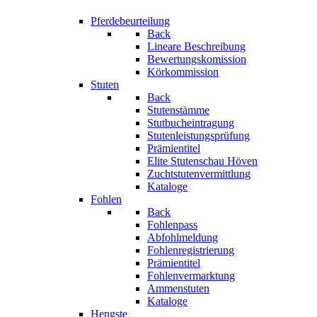
Pferdebeurteilung
Back
Lineare Beschreibung
Bewertungskomission
Körkommission
Stuten
Back
Stutenstämme
Stutbucheintragung
Stutenleistungsprüfung
Prämientitel
Elite Stutenschau Höven
Zuchtstutenvermittlung
Kataloge
Fohlen
Back
Fohlenpass
Abfohlmeldung
Fohlenregistrierung
Prämientitel
Fohlenvermarktung
Ammenstuten
Kataloge
Hengste