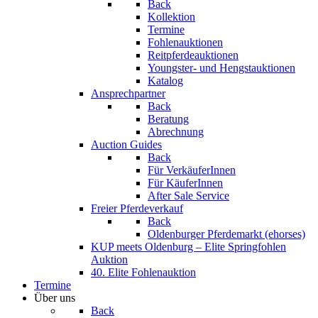
Back
Kollektion
Termine
Fohlenauktionen
Reitpferdeauktionen
Youngster- und Hengstauktionen
Katalog
Ansprechpartner
Back
Beratung
Abrechnung
Auction Guides
Back
Für VerkäuferInnen
Für KäuferInnen
After Sale Service
Freier Pferdeverkauf
Back
Oldenburger Pferdemarkt (ehorses)
KUP meets Oldenburg – Elite Springfohlen
Auktion
40. Elite Fohlenauktion
Termine
Über uns
Back