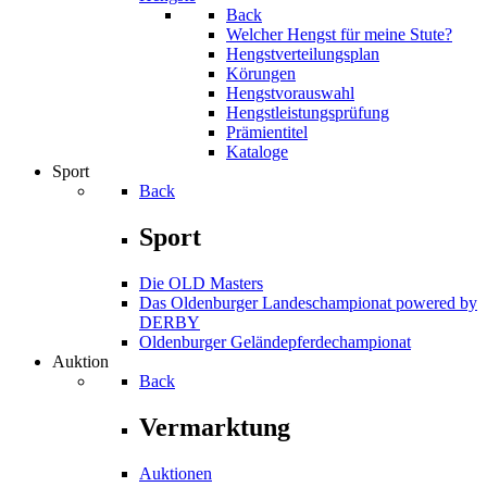
Back
Welcher Hengst für meine Stute?
Hengstverteilungsplan
Körungen
Hengstvorauswahl
Hengstleistungsprüfung
Prämientitel
Kataloge
Sport
Back
Sport
Die OLD Masters
Das Oldenburger Landeschampionat powered by
DERBY
Oldenburger Geländepferde­championat
Auktion
Back
Vermarktung
Auktionen