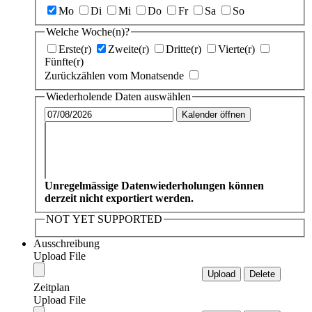
Mo
Di
Mi
Do
Fr
Sa
So
Welche Woche(n)?
Erste(r)
Zweite(r)
Dritte(r)
Vierte(r)
Fünfte(r)
Zurückzählen vom Monatsende
Wiederholende Daten auswählen
Kalender öffnen
Unregelmässige Datenwiederholungen können
derzeit nicht exportiert werden.
NOT YET SUPPORTED
Ausschreibung
Upload File
Zeitplan
Upload File