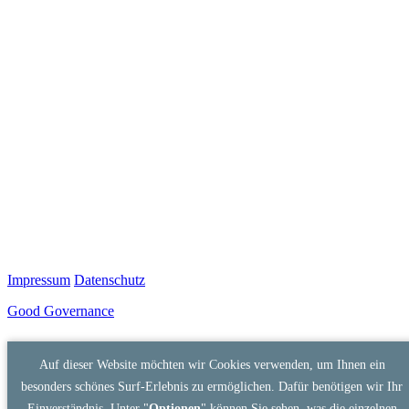
Impressum
Datenschutz
Good Governance
Auf dieser Website möchten wir Cookies verwenden, um Ihnen ein
besonders schönes Surf-Erlebnis zu ermöglichen. Dafür benötigen wir Ihr
Einverständnis. Unter "
Optionen
" können Sie sehen, was die einzelnen