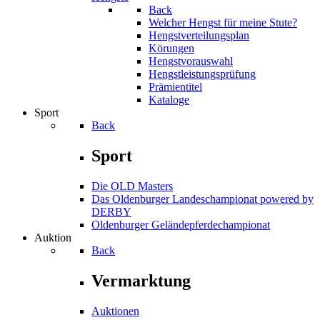
Back
Welcher Hengst für meine Stute?
Hengstverteilungsplan
Körungen
Hengstvorauswahl
Hengstleistungsprüfung
Prämientitel
Kataloge
Sport
Back
Sport
Die OLD Masters
Das Oldenburger Landeschampionat powered by
DERBY
Oldenburger Geländepferde­championat
Auktion
Back
Vermarktung
Auktionen