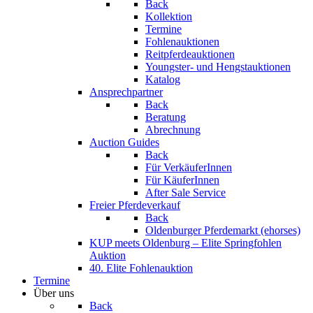
Back
Kollektion
Termine
Fohlenauktionen
Reitpferdeauktionen
Youngster- und Hengstauktionen
Katalog
Ansprechpartner
Back
Beratung
Abrechnung
Auction Guides
Back
Für VerkäuferInnen
Für KäuferInnen
After Sale Service
Freier Pferdeverkauf
Back
Oldenburger Pferdemarkt (ehorses)
KUP meets Oldenburg – Elite Springfohlen
Auktion
40. Elite Fohlenauktion
Termine
Über uns
Back