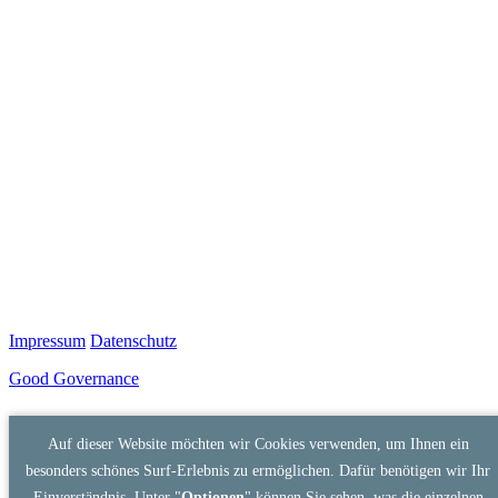
Impressum
Datenschutz
Good Governance
Auf dieser Website möchten wir Cookies verwenden, um Ihnen ein
besonders schönes Surf-Erlebnis zu ermöglichen. Dafür benötigen wir Ihr
Einverständnis. Unter "
Optionen
" können Sie sehen, was die einzelnen