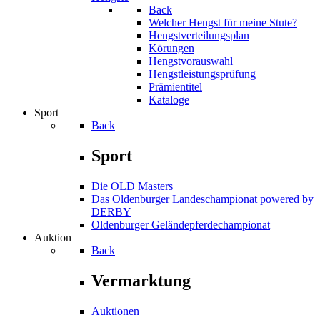
Back
Welcher Hengst für meine Stute?
Hengstverteilungsplan
Körungen
Hengstvorauswahl
Hengstleistungsprüfung
Prämientitel
Kataloge
Sport
Back
Sport
Die OLD Masters
Das Oldenburger Landeschampionat powered by
DERBY
Oldenburger Geländepferde­championat
Auktion
Back
Vermarktung
Auktionen