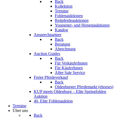
Back
Kollektion
Termine
Fohlenauktionen
Reitpferdeauktionen
Youngster- und Hengstauktionen
Katalog
Ansprechpartner
Back
Beratung
Abrechnung
Auction Guides
Back
Für VerkäuferInnen
Für KäuferInnen
After Sale Service
Freier Pferdeverkauf
Back
Oldenburger Pferdemarkt (ehorses)
KUP meets Oldenburg – Elite Springfohlen
Auktion
40. Elite Fohlenauktion
Termine
Über uns
Back