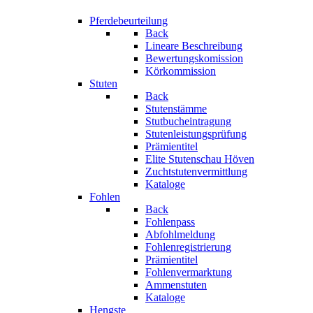
Pferdebeurteilung
Back
Lineare Beschreibung
Bewertungskomission
Körkommission
Stuten
Back
Stutenstämme
Stutbucheintragung
Stutenleistungsprüfung
Prämientitel
Elite Stutenschau Höven
Zuchtstutenvermittlung
Kataloge
Fohlen
Back
Fohlenpass
Abfohlmeldung
Fohlenregistrierung
Prämientitel
Fohlenvermarktung
Ammenstuten
Kataloge
Hengste