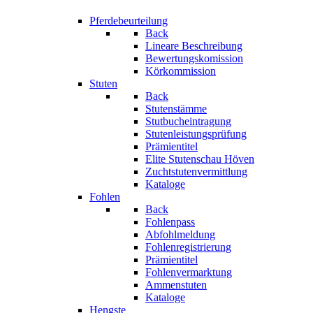
Pferdebeurteilung
Back
Lineare Beschreibung
Bewertungskomission
Körkommission
Stuten
Back
Stutenstämme
Stutbucheintragung
Stutenleistungsprüfung
Prämientitel
Elite Stutenschau Höven
Zuchtstutenvermittlung
Kataloge
Fohlen
Back
Fohlenpass
Abfohlmeldung
Fohlenregistrierung
Prämientitel
Fohlenvermarktung
Ammenstuten
Kataloge
Hengste