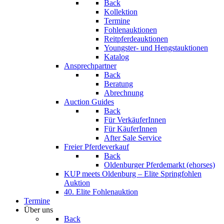
Back
Kollektion
Termine
Fohlenauktionen
Reitpferdeauktionen
Youngster- und Hengstauktionen
Katalog
Ansprechpartner
Back
Beratung
Abrechnung
Auction Guides
Back
Für VerkäuferInnen
Für KäuferInnen
After Sale Service
Freier Pferdeverkauf
Back
Oldenburger Pferdemarkt (ehorses)
KUP meets Oldenburg – Elite Springfohlen
Auktion
40. Elite Fohlenauktion
Termine
Über uns
Back