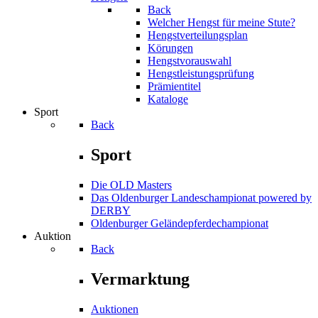
Back
Welcher Hengst für meine Stute?
Hengstverteilungsplan
Körungen
Hengstvorauswahl
Hengstleistungsprüfung
Prämientitel
Kataloge
Sport
Back
Sport
Die OLD Masters
Das Oldenburger Landeschampionat powered by
DERBY
Oldenburger Geländepferde­championat
Auktion
Back
Vermarktung
Auktionen