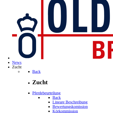
News
Zucht
Back
Zucht
Pferdebeurteilung
Back
Lineare Beschreibung
Bewertungskomission
Körkommission