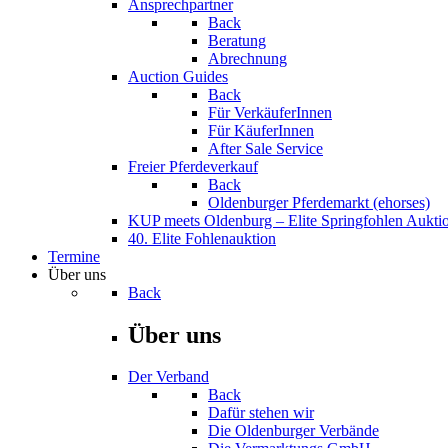
Ansprechpartner
Back
Beratung
Abrechnung
Auction Guides
Back
Für VerkäuferInnen
Für KäuferInnen
After Sale Service
Freier Pferdeverkauf
Back
Oldenburger Pferdemarkt (ehorses)
KUP meets Oldenburg – Elite Springfohlen Aukti
40. Elite Fohlenauktion
Termine
Über uns
Back
Über uns
Der Verband
Back
Dafür stehen wir
Die Oldenburger Verbände