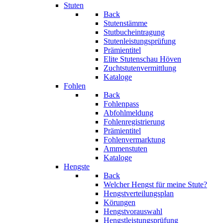
Stuten
Back
Stutenstämme
Stutbucheintragung
Stutenleistungsprüfung
Prämientitel
Elite Stutenschau Höven
Zuchtstutenvermittlung
Kataloge
Fohlen
Back
Fohlenpass
Abfohlmeldung
Fohlenregistrierung
Prämientitel
Fohlenvermarktung
Ammenstuten
Kataloge
Hengste
Back
Welcher Hengst für meine Stute?
Hengstverteilungsplan
Körungen
Hengstvorauswahl
Hengstleistungsprüfung