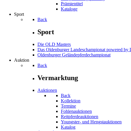
Prämientitel
Kataloge
Sport
Back
Sport
Die OLD Masters
Das Oldenburger Landeschampionat powered b
Oldenburger Geländepferde­championat
Auktion
Back
Vermarktung
Auktionen
Back
Kollektion
Termine
Fohlenauktionen
Reitpferdeauktionen
Youngster- und Hengstauktionen
Katalog