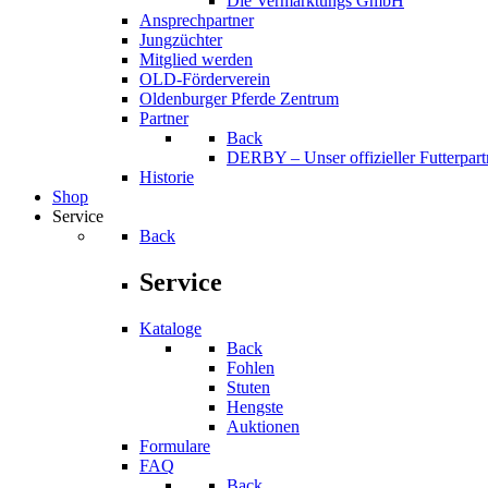
Die Vermarktungs GmbH
Ansprechpartner
Jungzüchter
Mitglied werden
OLD-Förderverein
Oldenburger Pferde Zentrum
Partner
Back
DERBY – Unser offizieller Futterpart
Historie
Shop
Service
Back
Service
Kataloge
Back
Fohlen
Stuten
Hengste
Auktionen
Formulare
FAQ
Back